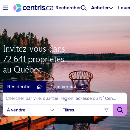
Rechercher
Acheter
Loue
Invitez-vous dans
72 641 propriétés
au Québec
Résidentiel
Commercial
À vendre
Filtres