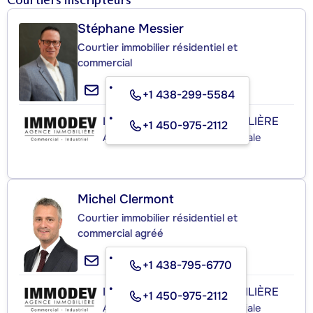
Stéphane Messier
Courtier immobilier résidentiel et
commercial
+1 438-299-5584
IMMODEV AGENCE IMMOBILIÈRE
+1 450-975-2112
Agence immobilière commerciale
Michel Clermont
Courtier immobilier résidentiel et
commercial agréé
+1 438-795-6770
IMMODEV AGENCE IMMOBILIÈRE
+1 450-975-2112
Agence immobilière commerciale