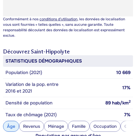
Conformément à nos
conditions d’utilisation
, les données de localisation
vous sont fournies « telles quelles », sans aucune garantie. Toute
responsabilité découlant des données de localisation est expressément
exclue.
Découvrez
Saint-Hippolyte
STATISTIQUES DÉMOGRAPHIQUES
Population (2021)
10 669
Variation de la pop. entre
17%
2016 et 2021
2
Densité de population
89
hab/km
Taux de chômage (2021)
7%
Âge
Revenus
Ménage
Famille
Occupation
Const
Population par groupe d'âge