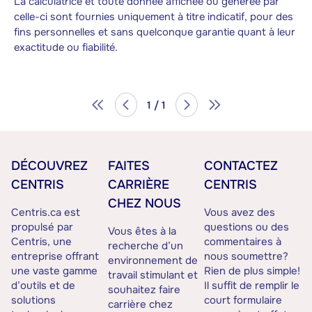
La calculatrice et toute donnée affichée ou générée par
celle-ci sont fournies uniquement à titre indicatif, pour des
fins personnelles et sans quelconque garantie quant à leur
exactitude ou fiabilité.
1 / 1
DÉCOUVREZ
FAITES
CONTACTEZ
CENTRIS
CARRIÈRE
CENTRIS
CHEZ NOUS
Centris.ca est
Vous avez des
propulsé par
questions ou des
Vous êtes à la
Centris, une
commentaires à
recherche d’un
entreprise offrant
nous soumettre?
environnement de
une vaste gamme
Rien de plus simple!
travail stimulant et
d’outils et de
Il suffit de remplir le
souhaitez faire
solutions
court formulaire
carrière chez