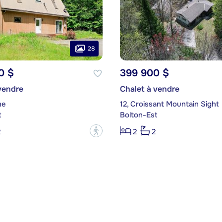
28
0 $
399 900 $
vendre
Chalet à vendre
ne
12, Croissant Mountain Sight
t
Bolton-Est
?
2
2
2