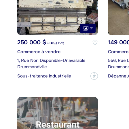
21
250 000 $
149 00
+TPS/TVQ
Commerce à vendre
Commerce
1, Rue Non Disponible-Unavailable
556, Rue 
Drummondville
Drummondv
Sous-traitance industrielle
Dépanneu
?