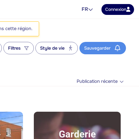
FR
Connexion
ns cette région.
Filtres
Style de vie
Sauvegarder
Publication récente