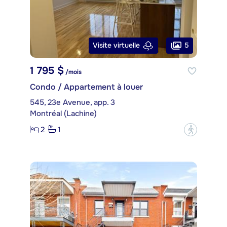
5
Visite virtuelle
1 795 $
/mois
Condo / Appartement à louer
545, 23e Avenue, app. 3
Montréal (Lachine)
2
1
?