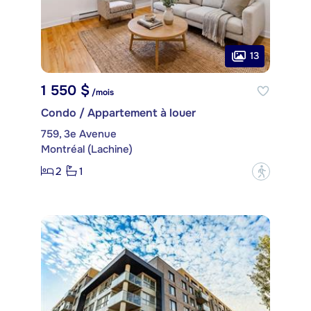
13
1 550 $
/mois
Condo / Appartement à louer
759, 3e Avenue
Montréal (Lachine)
2
1
?