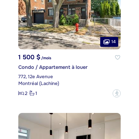
14
1 500 $
/mois
Condo / Appartement à louer
772, 12e Avenue
Montréal (Lachine)
2
1
?