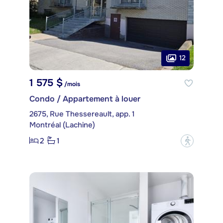
12
1 575 $
/mois
Condo / Appartement à louer
2675, Rue Thessereault, app. 1
Montréal (Lachine)
2
1
?