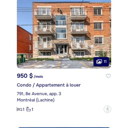
11
950 $
/mois
Condo / Appartement à louer
791, 8e Avenue, app. 3
Montréal (Lachine)
1
1
?