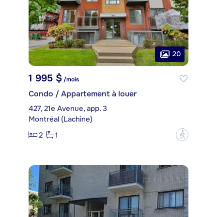
20
1 995 $
/mois
Condo / Appartement à louer
427, 21e Avenue, app. 3
Montréal (Lachine)
2
1
?