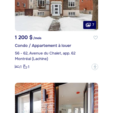
7
1 200 $
/mois
Condo / Appartement à louer
56 - 62, Avenue du Chalet, app. 62
Montréal (Lachine)
1
1
?