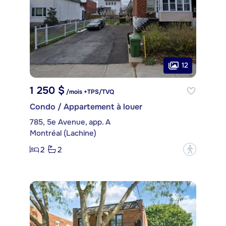
12
1 250 $
/mois +TPS/TVQ
Condo / Appartement à louer
785, 5e Avenue, app. A
Montréal (Lachine)
2
2
?