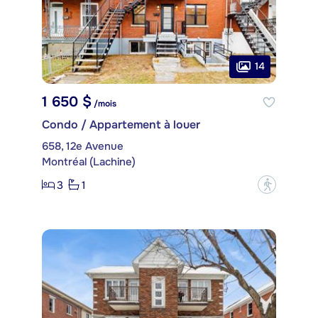
14
1 650 $
/mois
Condo / Appartement à louer
658, 12e Avenue
Montréal (Lachine)
3
1
?