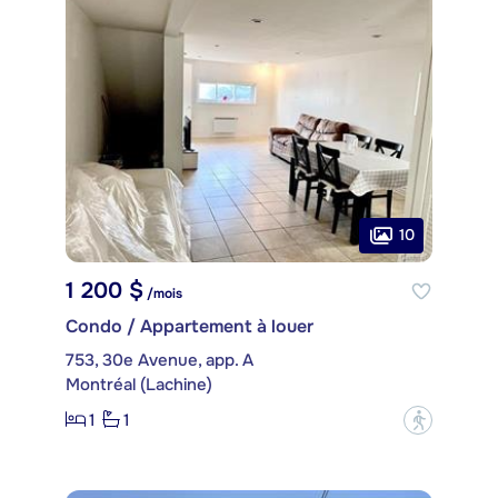
10
1 200 $
/mois
Condo / Appartement à louer
753, 30e Avenue, app. A
Montréal (Lachine)
1
1
?