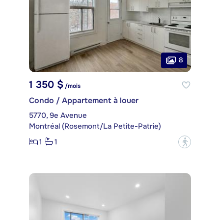
8
1 350 $
/mois
Condo / Appartement à louer
5770, 9e Avenue
Montréal (Rosemont/La Petite-Patrie)
1
1
?