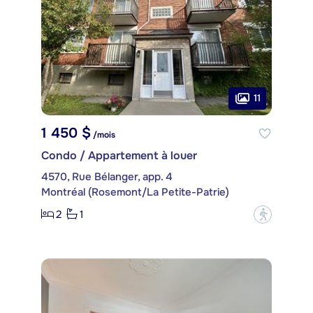
11
1 450 $
/mois
Condo / Appartement à louer
4570, Rue Bélanger, app. 4
Montréal (Rosemont/La Petite-Patrie)
2
1
?