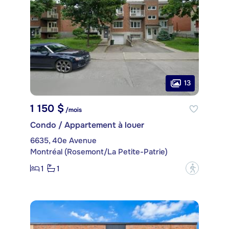
13
1 150 $
/mois
Condo / Appartement à louer
6635, 40e Avenue
Montréal (Rosemont/La Petite-Patrie)
1
1
?