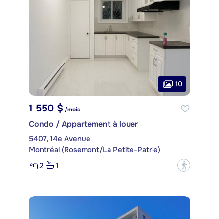
10
1 550 $
/mois
Condo / Appartement à louer
5407, 14e Avenue
Montréal (Rosemont/La Petite-Patrie)
2
1
?