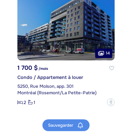
14
1 700 $
/mois
Condo / Appartement à louer
5250, Rue Molson, app. 301
Montréal (Rosemont/La Petite-Patrie)
2
1
?
Sauvegarder