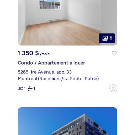
8
1 350 $
/mois
Condo / Appartement à louer
5265, 1re Avenue, app. 33
Montréal (Rosemont/La Petite-Patrie)
1
1
?