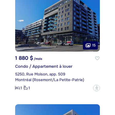
15
1 880 $
/mois
Condo / Appartement à louer
5250, Rue Molson, app. 509
Montréal (Rosemont/La Petite-Patrie)
1
1
?