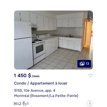
13
1 450 $
/mois
Condo / Appartement à louer
5155, 10e Avenue, app. 4
Montréal (Rosemont/La Petite-Patrie)
2
1
?