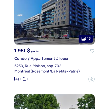
15
1 951 $
/mois
Condo / Appartement à louer
5250, Rue Molson, app. 702
Montréal (Rosemont/La Petite-Patrie)
1
1
?