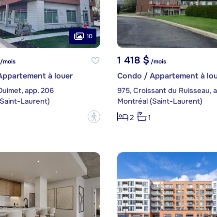
10
1 418 $
/mois
/mois
Appartement à louer
Condo / Appartement à lou
Ouimet, app. 206
975, Croissant du Ruisseau, a
Saint-Laurent)
Montréal (Saint-Laurent)
?
2
1