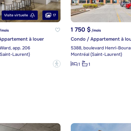
17
Visite virtuelle
1 750 $
/mois
/mois
Appartement à louer
Condo / Appartement à lou
Ward, app. 206
Saint-Laurent)
Montréal (Saint-Laurent)
?
1
1