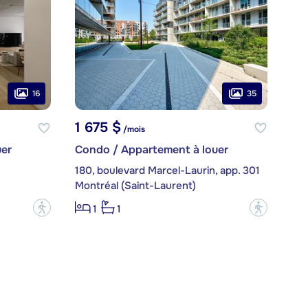
16
35
1 675 $
/mois
er
Condo / Appartement à louer
180, boulevard Marcel-Laurin, app. 301
Montréal (Saint-Laurent)
?
?
1
1