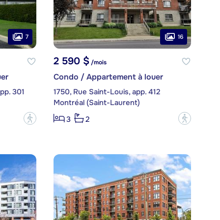
7
16
2 590 $
/mois
er
Condo / Appartement à louer
pp. 301
1750, Rue Saint-Louis, app. 412
Montréal (Saint-Laurent)
?
?
3
2