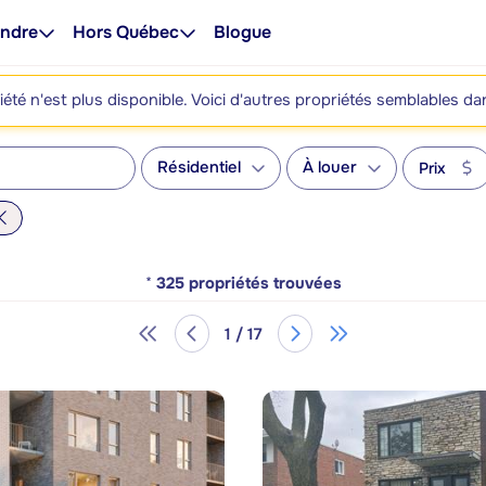
ndre
Hors Québec
Blogue
été n'est plus disponible. Voici d'autres propriétés semblables da
Résidentiel
À louer
Prix
*
325
propriétés trouvées
1 / 17