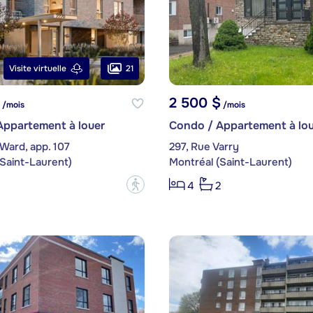
21
Visite virtuelle
2 500 $
/mois
/mois
Appartement à louer
Condo / Appartement à lou
Ward, app. 107
297, Rue Varry
Saint-Laurent)
Montréal (Saint-Laurent)
?
4
2