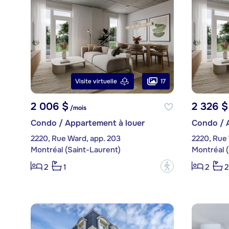
17
Visite virtuelle
2 006 $
2 326 $
/mois
Condo / Appartement à louer
Condo / 
2220, Rue Ward, app. 203
2220, Rue 
Montréal (Saint-Laurent)
Montréal (
?
2
1
2
2