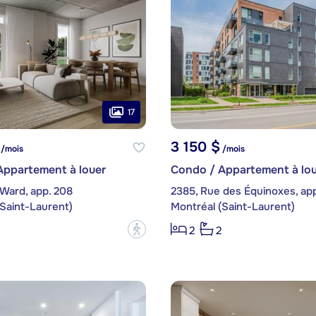
17
3 150 $
/mois
/mois
Appartement à louer
Condo / Appartement à lou
Ward, app. 208
2385, Rue des Équinoxes, ap
Saint-Laurent)
Montréal (Saint-Laurent)
?
2
2