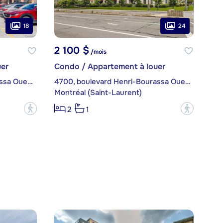
18
24
2 100 $
/mois
er
Condo / Appartement à louer
5388, boulevard Henri-Bourassa Ouest, app. 517
4700, boulevard Henri-Bourassa Ouest, app. 407
Montréal (Saint-Laurent)
?
?
2
1