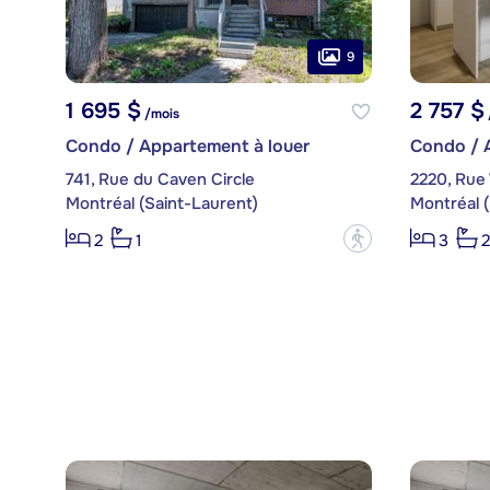
9
1 695 $
2 757 $
/mois
Condo / Appartement à louer
Condo / 
741, Rue du Caven Circle
2220, Rue 
Montréal (Saint-Laurent)
Montréal (
?
2
1
3
2