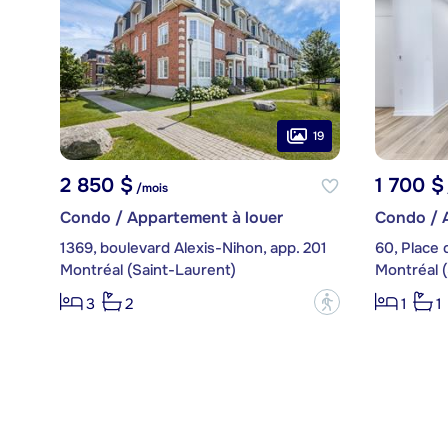
19
2 850 $
1 700 $
/mois
Condo / Appartement à louer
Condo / 
1369, boulevard Alexis-Nihon, app. 201
60, Place 
Montréal (Saint-Laurent)
Montréal (
?
3
2
1
1