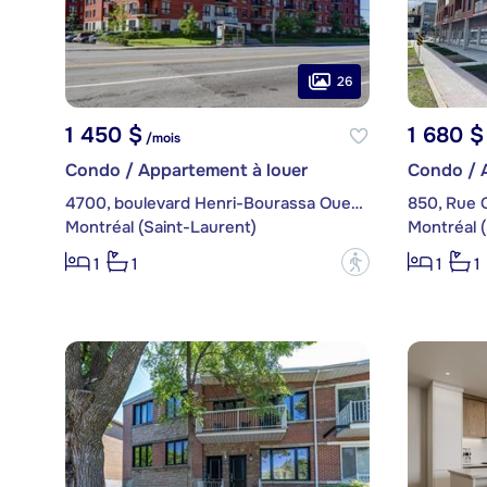
26
1 450 $
1 680 $
/mois
Condo / Appartement à louer
Condo / 
4700, boulevard Henri-Bourassa Ouest, app. 105
850, Rue 
Montréal (Saint-Laurent)
Montréal (
?
1
1
1
1