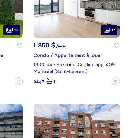
16
17
1 850 $
/mois
er
Condo / Appartement à louer
1900, Rue Suzanne-Coallier, app. 409
Montréal (Saint-Laurent)
?
?
2
1