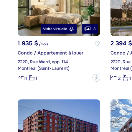
18
Visite virtuelle
1 935 $
2 394 $
/mois
Condo / Appartement à louer
Condo / 
2220, Rue Ward, app. 114
2220, Rue 
Montréal (Saint-Laurent)
Montréal (
?
1
1
2
1