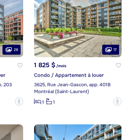
26
17
1 825 $
/mois
er
Condo / Appartement à louer
p. 203
3625, Rue Jean-Gascon, app. 401B
Montréal (Saint-Laurent)
?
?
1
1