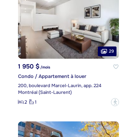
29
1 950 $
/mois
Condo / Appartement à louer
200, boulevard Marcel-Laurin, app. 224
Montréal (Saint-Laurent)
2
1
?