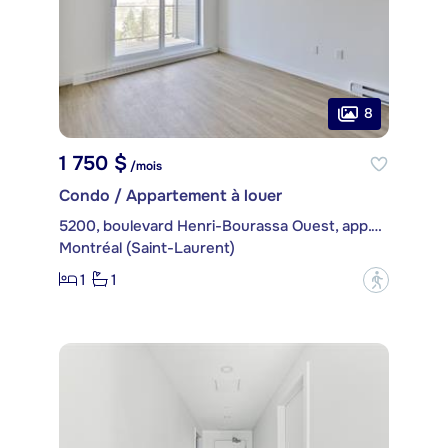
8
1 750 $
/mois
Condo / Appartement à louer
5200, boulevard Henri-Bourassa Ouest, app. 516
Montréal (Saint-Laurent)
1
1
?