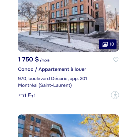
10
1 750 $
/mois
Condo / Appartement à louer
970, boulevard Décarie, app. 201
Montréal (Saint-Laurent)
1
1
?