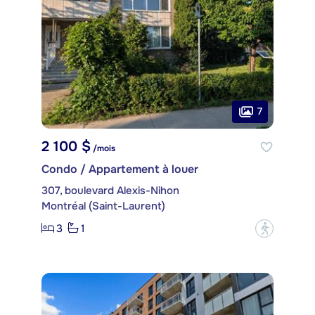
7
2 100 $
/mois
Condo / Appartement à louer
307, boulevard Alexis-Nihon
Montréal (Saint-Laurent)
3
1
?