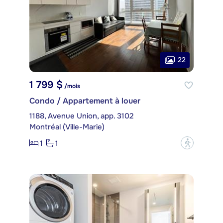
22
1 799 $
/mois
Condo / Appartement à louer
1188, Avenue Union, app. 3102
Montréal (Ville-Marie)
1
1
?