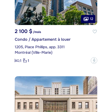
12
2 100 $
/mois
Condo / Appartement à louer
1205, Place Phillips, app. 3311
Montréal (Ville-Marie)
1
1
?