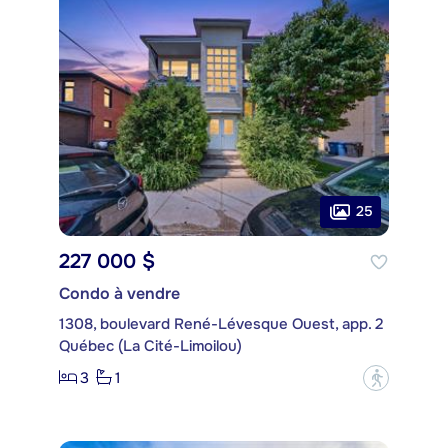
25
227 000 $
Condo à vendre
1308, boulevard René-Lévesque Ouest, app. 2
Québec (La Cité-Limoilou)
3
1
?