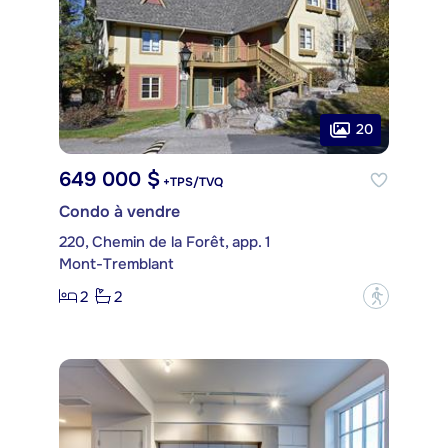
20
649 000 $
+TPS/TVQ
Condo à vendre
220, Chemin de la Forêt, app. 1
Mont-Tremblant
2
2
?