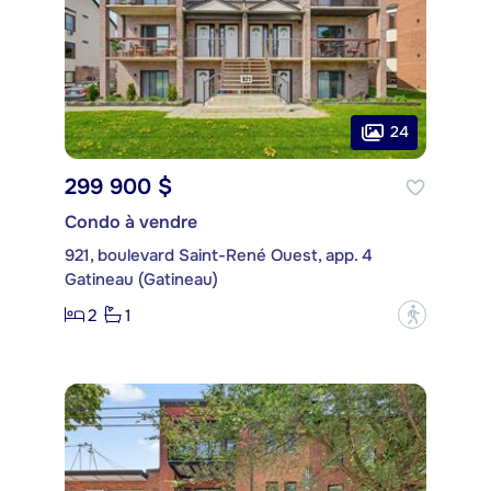
24
299 900 $
Condo à vendre
921, boulevard Saint-René Ouest, app. 4
Gatineau (Gatineau)
2
1
?