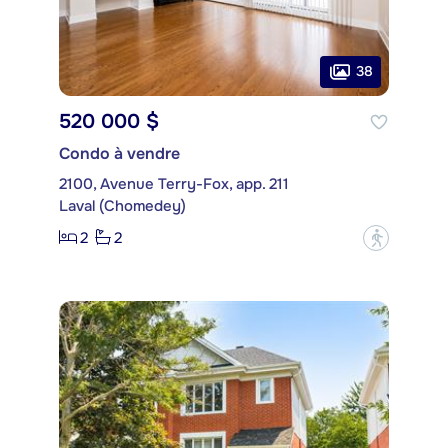
38
520 000 $
Condo à vendre
2100, Avenue Terry-Fox, app. 211
Laval (Chomedey)
2
2
?