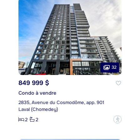
32
849 999 $
Condo à vendre
2835, Avenue du Cosmodôme, app. 901
Laval (Chomedey)
2
2
?