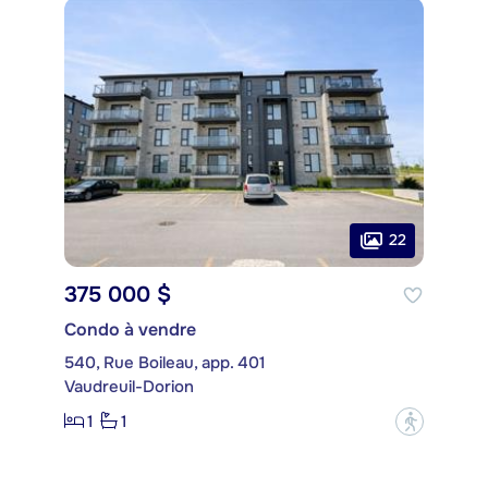
22
375 000 $
Condo à vendre
540, Rue Boileau, app. 401
Vaudreuil-Dorion
1
1
?