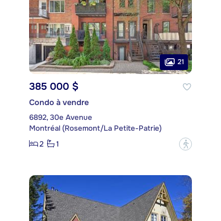
21
385 000 $
Condo à vendre
6892, 30e Avenue
Montréal (Rosemont/La Petite-Patrie)
2
1
?