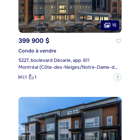
15
399 900 $
Condo à vendre
5227, boulevard Décarie, app. 611
Montréal (Côte-des-Neiges/Notre-Dame-de-Grâce)
1
1
?