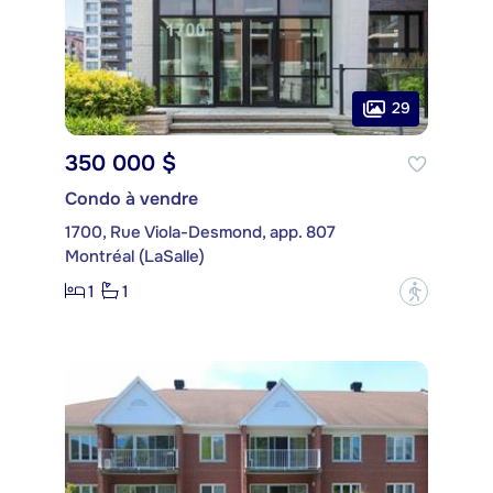
29
350 000 $
Condo à vendre
1700, Rue Viola-Desmond, app. 807
Montréal (LaSalle)
1
1
?