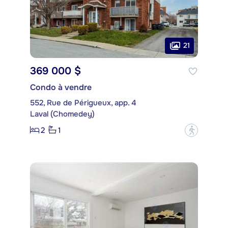
21
369 000 $
Condo à vendre
552, Rue de Périgueux, app. 4
Laval (Chomedey)
2
1
?