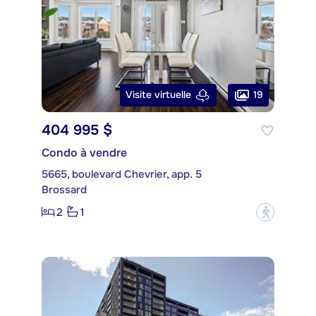
19
Visite virtuelle
404 995 $
Condo à vendre
5665, boulevard Chevrier, app. 5
Brossard
2
1
?