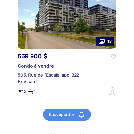
43
559 900 $
Condo à vendre
505, Rue de l'Escale, app. 322
Brossard
2
1
?
Sauvegarder