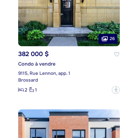
26
382 000 $
Condo à vendre
9115, Rue Lennon, app. 1
Brossard
2
1
?