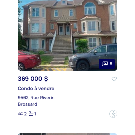
8
369 000 $
Condo à vendre
9562, Rue Riverin
Brossard
2
1
?