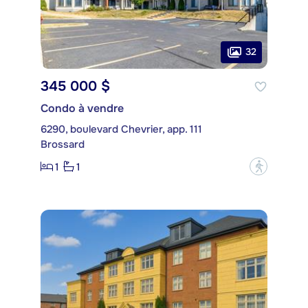
32
345 000 $
Condo à vendre
6290, boulevard Chevrier, app. 111
Brossard
1
1
?