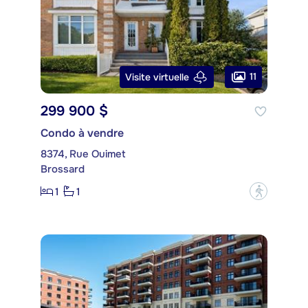
11
Visite virtuelle
299 900 $
Condo à vendre
8374, Rue Ouimet
Brossard
1
1
?