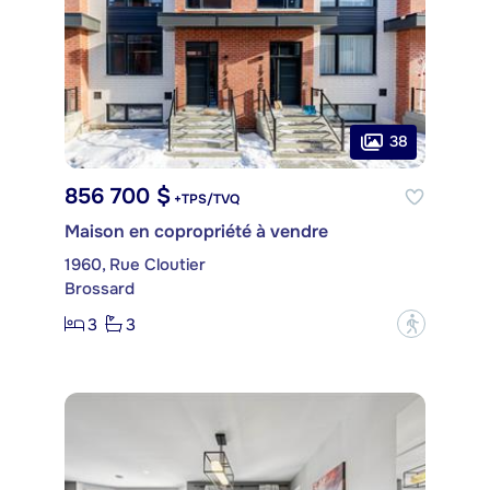
38
856 700 $
+TPS/TVQ
Maison en copropriété à vendre
1960, Rue Cloutier
Brossard
3
3
?