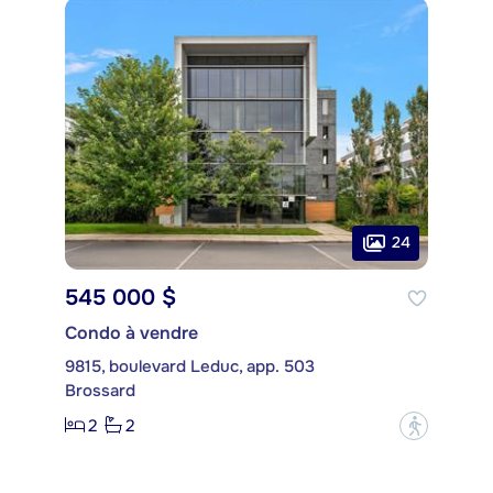
24
545 000 $
Condo à vendre
9815, boulevard Leduc, app. 503
Brossard
2
2
?