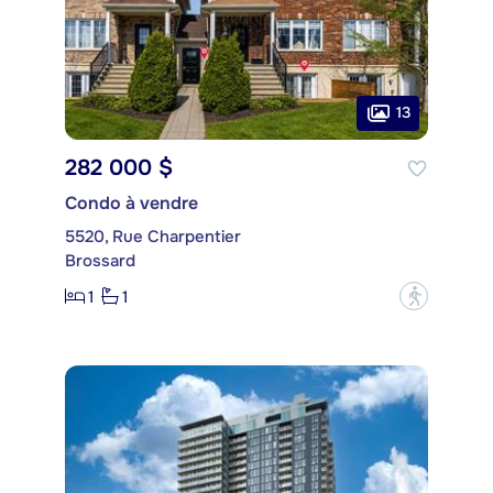
13
282 000 $
Condo à vendre
5520, Rue Charpentier
Brossard
1
1
?