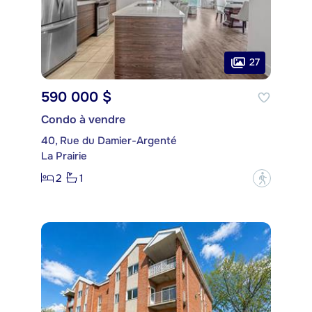
27
590 000 $
Condo à vendre
40, Rue du Damier-Argenté
La Prairie
2
1
?