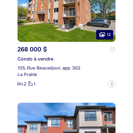
12
268 000 $
Condo à vendre
105, Rue Beauséjour, app. 302
La Prairie
2
1
?