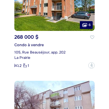
6
268 000 $
Condo à vendre
105, Rue Beauséjour, app. 202
La Prairie
2
1
?