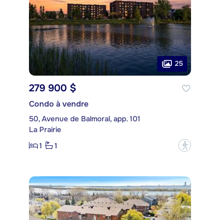
25
279 900 $
Condo à vendre
50, Avenue de Balmoral, app. 101
La Prairie
1
1
?