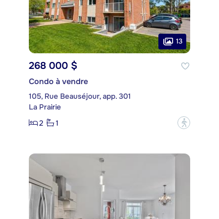
13
268 000 $
Condo à vendre
105, Rue Beauséjour, app. 301
La Prairie
2
1
?