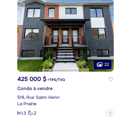
22
425 000 $
+TPS/TVQ
Condo à vendre
518, Rue Saint-Henri
La Prairie
3
2
?