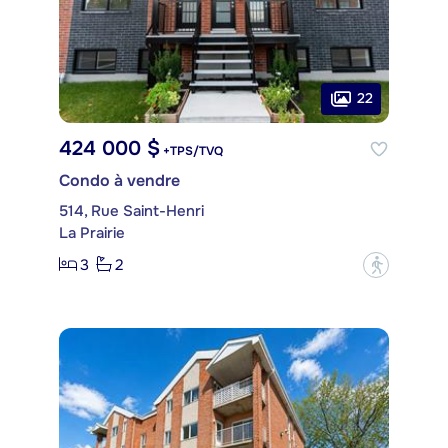
22
424 000 $
+TPS/TVQ
Condo à vendre
514, Rue Saint-Henri
La Prairie
3
2
?