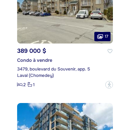
17
389 000 $
Condo à vendre
3479, boulevard du Souvenir, app. 5
Laval (Chomedey)
2
1
?