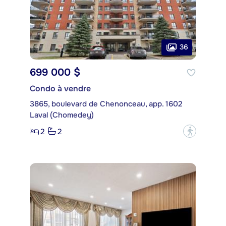
36
699 000 $
Condo à vendre
3865, boulevard de Chenonceau, app. 1602
Laval (Chomedey)
2
2
?