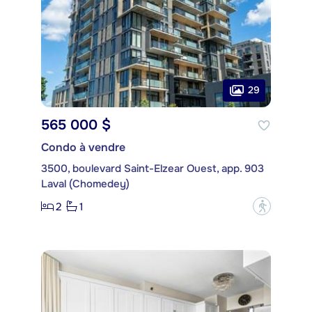
29
565 000 $
Condo à vendre
3500, boulevard Saint-Elzear Ouest, app. 903
Laval (Chomedey)
2
1
?