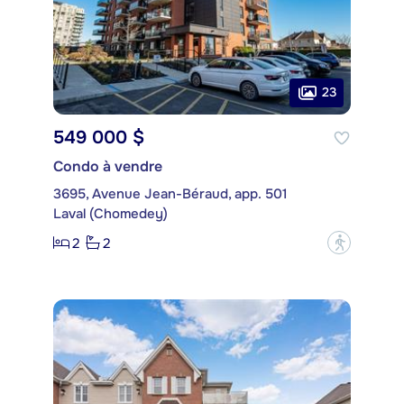
23
549 000 $
Condo à vendre
3695, Avenue Jean-Béraud, app. 501
Laval (Chomedey)
2
2
?