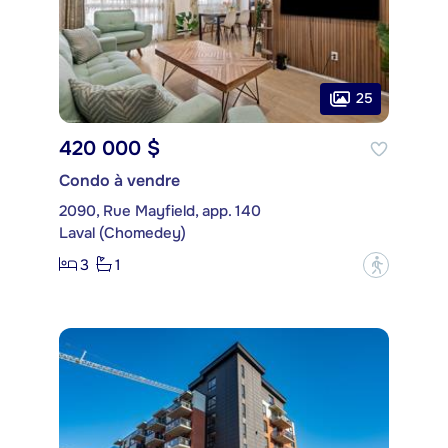
25
420 000 $
Condo à vendre
2090, Rue Mayfield, app. 140
Laval (Chomedey)
3
1
?