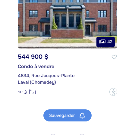
42
544 900 $
Condo à vendre
4834, Rue Jacques-Plante
Laval (Chomedey)
3
1
?
Sauvegarder