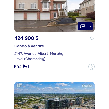
55
424 900 $
Condo à vendre
2147, Avenue Albert-Murphy
Laval (Chomedey)
2
1
?