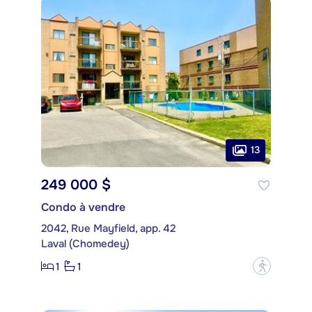
13
249 000 $
Condo à vendre
2042, Rue Mayfield, app. 42
Laval (Chomedey)
1
1
?