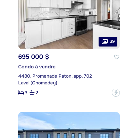
39
695 000 $
Condo à vendre
4480, Promenade Paton, app. 702
Laval (Chomedey)
3
2
?