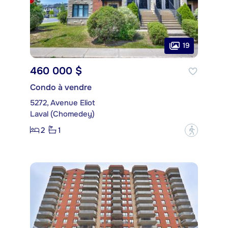
19
460 000 $
Condo à vendre
5272, Avenue Eliot
Laval (Chomedey)
2
1
?