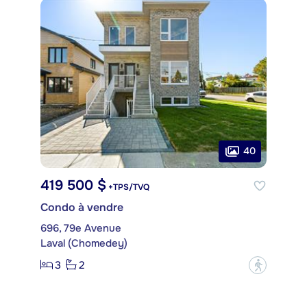
40
419 500 $
+TPS/TVQ
Condo à vendre
696, 79e Avenue
Laval (Chomedey)
3
2
?