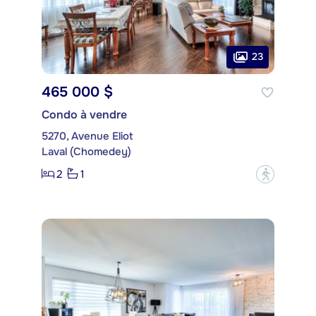
23
465 000 $
Condo à vendre
5270, Avenue Eliot
Laval (Chomedey)
2
1
?