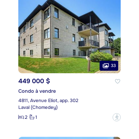
33
449 000 $
Condo à vendre
4811, Avenue Eliot, app. 302
Laval (Chomedey)
2
1
?