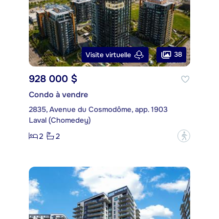
38
Visite virtuelle
928 000 $
Condo à vendre
2835, Avenue du Cosmodôme, app. 1903
Laval (Chomedey)
2
2
?