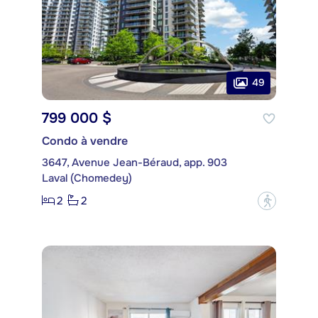
49
799 000 $
Condo à vendre
3647, Avenue Jean-Béraud, app. 903
Laval (Chomedey)
2
2
?