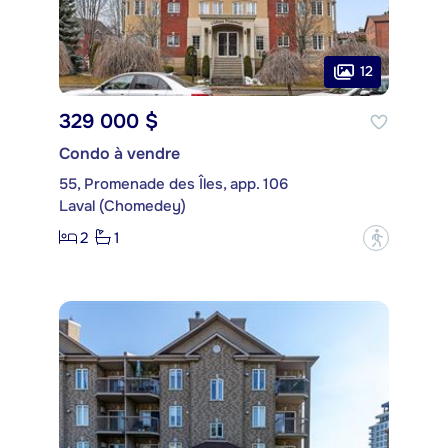
12
329 000 $
Condo à vendre
55, Promenade des Îles, app. 106
Laval (Chomedey)
2
1
?