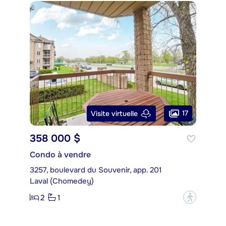
17
Visite virtuelle
358 000 $
Condo à vendre
3257, boulevard du Souvenir, app. 201
Laval (Chomedey)
2
1
?