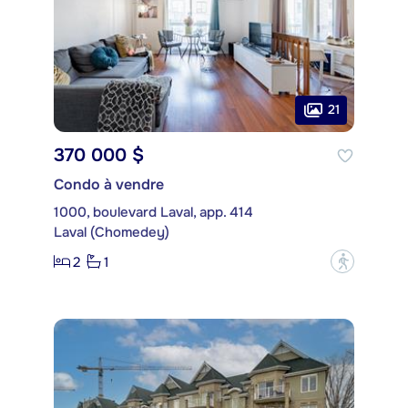
21
370 000 $
Condo à vendre
1000, boulevard Laval, app. 414
Laval (Chomedey)
2
1
?