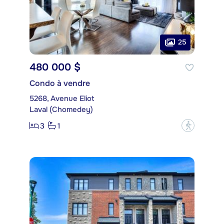
25
480 000 $
Condo à vendre
5268, Avenue Eliot
Laval (Chomedey)
3
1
?