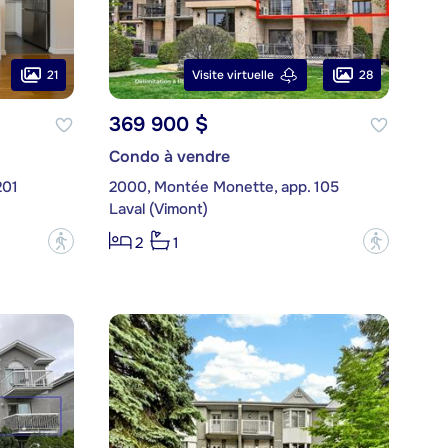
21
28
Visite virtuelle
369 900 $
Condo à vendre
201
2000, Montée Monette, app. 105
Laval (Vimont)
?
?
2
1