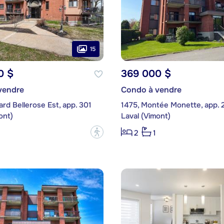
15
0 $
369 000 $
vendre
Condo à vendre
ard Bellerose Est, app. 301
1475, Montée Monette, app. 
ont)
Laval (Vimont)
?
2
1