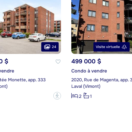
24
Visite virtuelle
0 $
499 000 $
vendre
Condo à vendre
tée Monette, app. 333
2020, Rue de Magenta, app. 
ont)
Laval (Vimont)
?
2
1