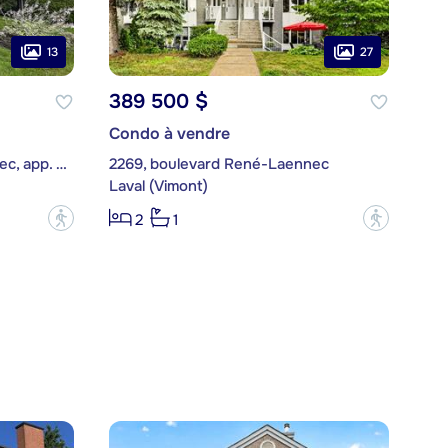
13
27
389 500 $
Condo à vendre
2390, boulevard René-Laennec, app. 202
2269, boulevard René-Laennec
Laval (Vimont)
?
?
2
1