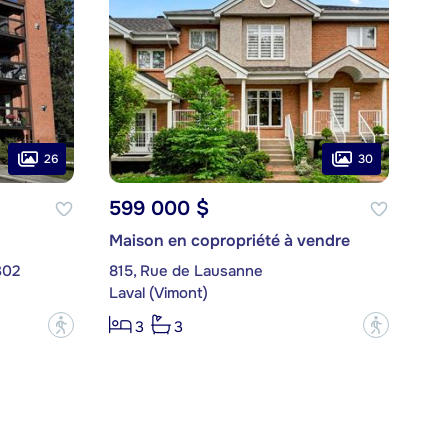
26
30
599 000 $
Maison en copropriété à vendre
302
815, Rue de Lausanne
Laval (Vimont)
?
?
3
3