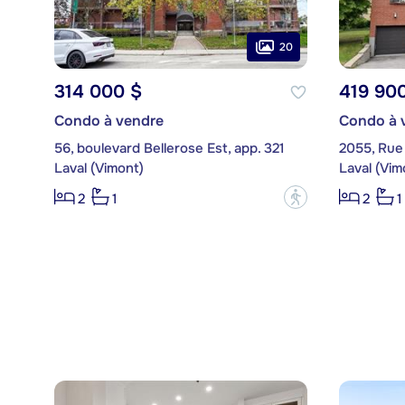
20
314 000 $
419 90
Condo à vendre
Condo à 
56, boulevard Bellerose Est, app. 321
2055, Rue
Laval (Vimont)
Laval (Vim
?
2
1
2
1