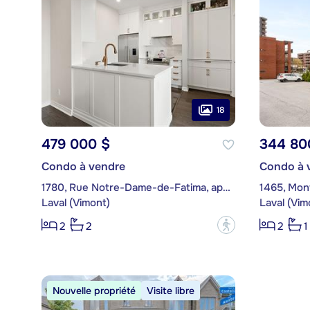
18
479 000 $
344 80
Condo à vendre
Condo à 
1780, Rue Notre-Dame-de-Fatima, app. 502
1465, Mon
Laval (Vimont)
Laval (Vim
?
2
2
2
1
Nouvelle propriété
Visite libre