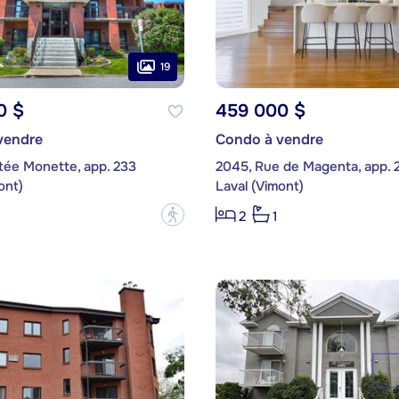
19
0 $
459 000 $
vendre
Condo à vendre
tée Monette, app. 233
2045, Rue de Magenta, app. 
ont)
Laval (Vimont)
?
2
1