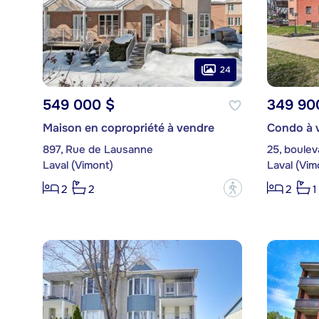
24
549 000 $
349 90
Maison en copropriété à vendre
Condo à 
897, Rue de Lausanne
25, boulev
Laval (Vimont)
Laval (Vim
?
2
2
2
1