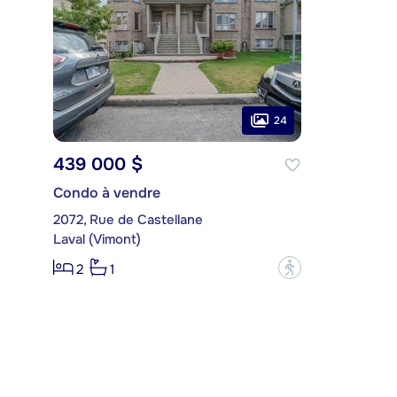
24
439 000 $
Condo à vendre
2072, Rue de Castellane
Laval (Vimont)
?
2
1