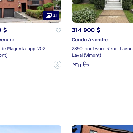
21
0 $
314 900 $
vendre
Condo à vendre
 de Magenta, app. 202
ont)
Laval (Vimont)
?
1
1