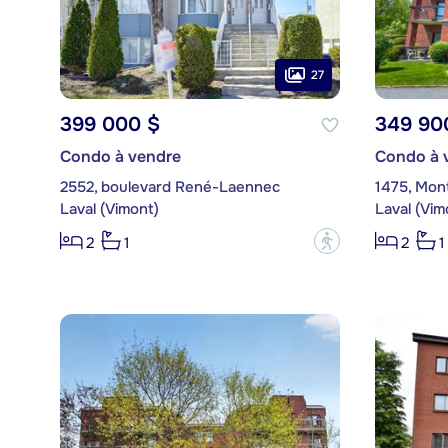
27
399 000 $
349 90
Condo à vendre
Condo à 
2552, boulevard René-Laennec
1475, Mon
Laval (Vimont)
Laval (Vim
?
2
1
2
1