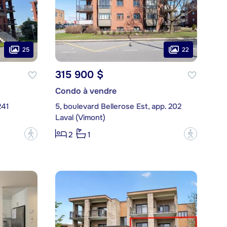
25
22
315 900 $
Condo à vendre
241
5, boulevard Bellerose Est, app. 202
Laval (Vimont)
?
?
2
1