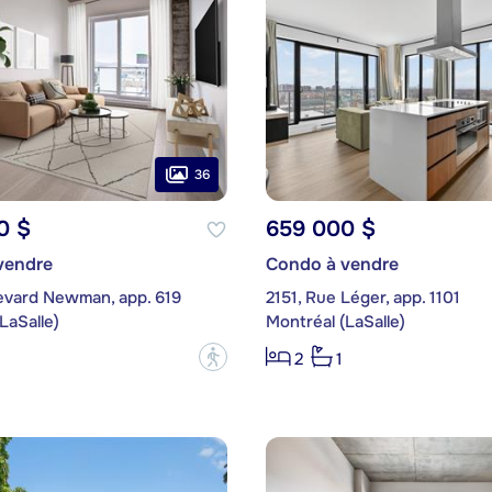
36
0 $
659 000 $
vendre
Condo à vendre
levard Newman, app. 619
2151, Rue Léger, app. 1101
LaSalle)
Montréal (LaSalle)
?
2
1