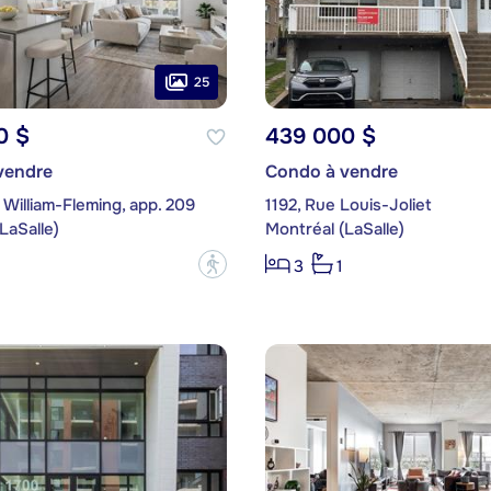
25
0 $
439 000 $
vendre
Condo à vendre
William-Fleming, app. 209
1192, Rue Louis-Joliet
LaSalle)
Montréal (LaSalle)
?
3
1