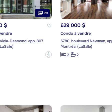
29
0 $
629 000 $
vendre
Condo à vendre
 Viola-Desmond, app. 807
6780, boulevard Newman, ap
LaSalle)
Montréal (LaSalle)
?
2
2