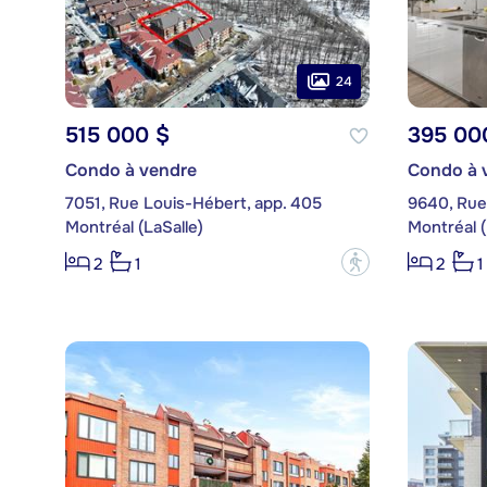
24
515 000 $
395 00
Condo à vendre
Condo à 
7051, Rue Louis-Hébert, app. 405
9640, Rue 
Montréal (LaSalle)
Montréal (
?
2
1
2
1