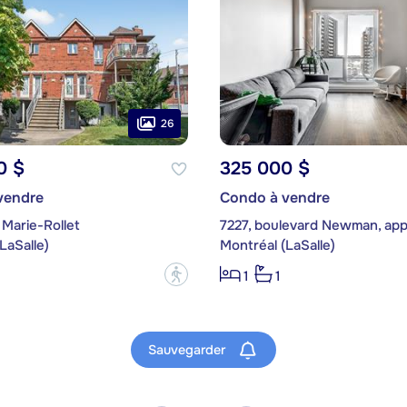
26
0 $
325 000 $
vendre
Condo à vendre
Marie-Rollet
7227, boulevard Newman, app
LaSalle)
Montréal (LaSalle)
?
1
1
Sauvegarder