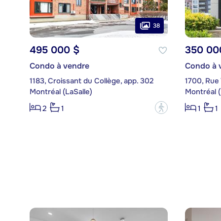
38
495 000 $
350 00
Condo à vendre
Condo à 
1183, Croissant du Collège, app. 302
1700, Rue
Montréal (LaSalle)
Montréal (
?
2
1
1
1