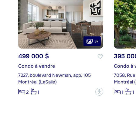
37
499 000 $
395 00
Condo à vendre
Condo à 
7227, boulevard Newman, app. 105
7058, Rue 
Montréal (LaSalle)
Montréal (
?
2
1
1
1