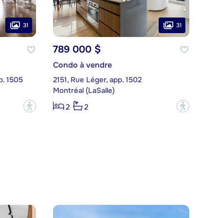
31
31
789 000 $
Condo à vendre
p. 1505
2151, Rue Léger, app. 1502
Montréal (LaSalle)
?
?
2
2