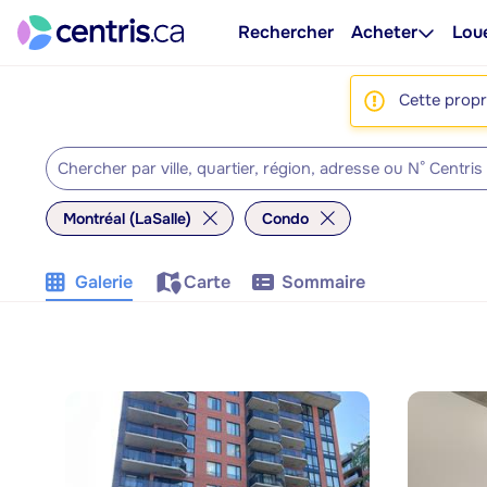
Rechercher
Acheter
Lou
Cette propri
Montréal (LaSalle)
Condo
Galerie
Carte
Sommaire