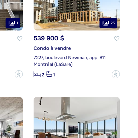
1
25
539 900 $
Condo à vendre
7227, boulevard Newman, app. 811
Montréal (LaSalle)
?
?
2
1