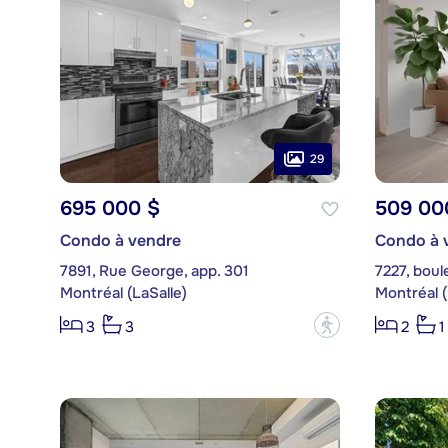
29
695 000 $
509 00
Condo à vendre
Condo à 
7891, Rue George, app. 301
7227, bou
Montréal (LaSalle)
Montréal (
?
3
3
2
1