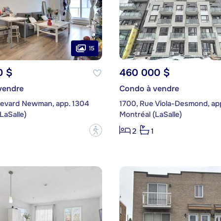
15
0 $
460 000 $
vendre
Condo à vendre
levard Newman, app. 1304
1700, Rue Viola-Desmond, ap
LaSalle)
Montréal (LaSalle)
?
2
1