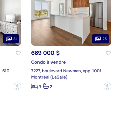
31
25
669 000 $
Condo à vendre
. 610
7227, boulevard Newman, app. 1001
Montréal (LaSalle)
?
?
3
2