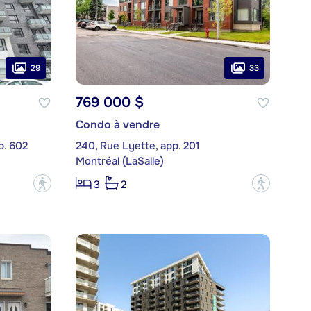
29
33
769 000 $
Condo à vendre
p. 602
240, Rue Lyette, app. 201
Montréal (LaSalle)
?
?
3
2