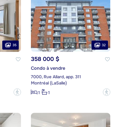
35
32
358 000 $
Condo à vendre
7000, Rue Allard, app. 311
Montréal (LaSalle)
?
?
1
1