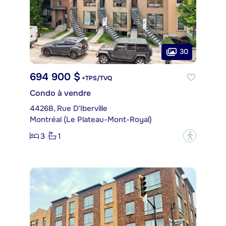
30
694 900 $
+TPS/TVQ
Condo à vendre
4426B, Rue D'Iberville
Montréal (Le Plateau-Mont-Royal)
3
1
?