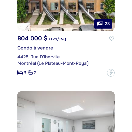
28
804 000 $
+TPS/TVQ
Condo à vendre
4428, Rue D'Iberville
Montréal (Le Plateau-Mont-Royal)
3
2
?