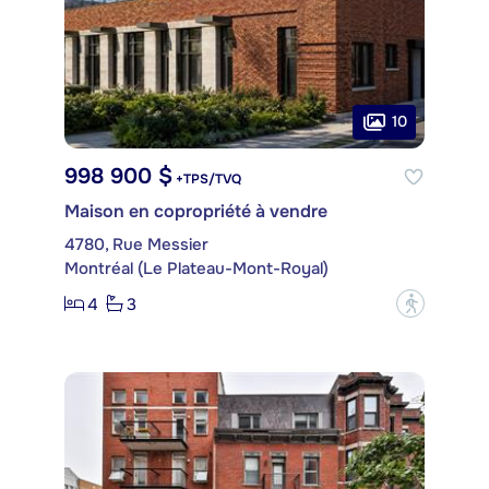
10
998 900 $
+TPS/TVQ
Maison en copropriété à vendre
4780, Rue Messier
Montréal (Le Plateau-Mont-Royal)
4
3
?