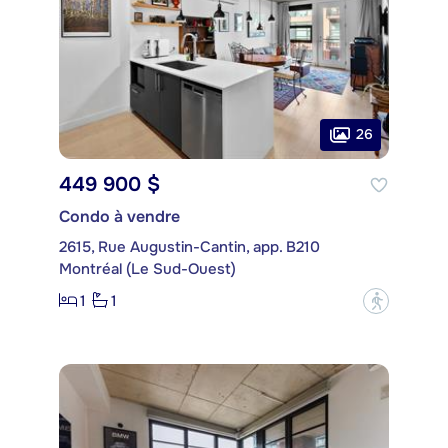
26
449 900 $
Condo à vendre
2615, Rue Augustin-Cantin, app. B210
Montréal (Le Sud-Ouest)
1
1
?