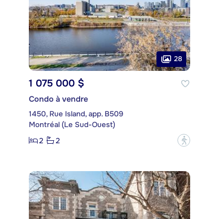
28
1 075 000 $
Condo à vendre
1450, Rue Island, app. B509
Montréal (Le Sud-Ouest)
2
2
?