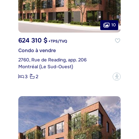
10
624 310 $
+TPS/TVQ
Condo à vendre
2760, Rue de Reading, app. 206
Montréal (Le Sud-Ouest)
3
2
?