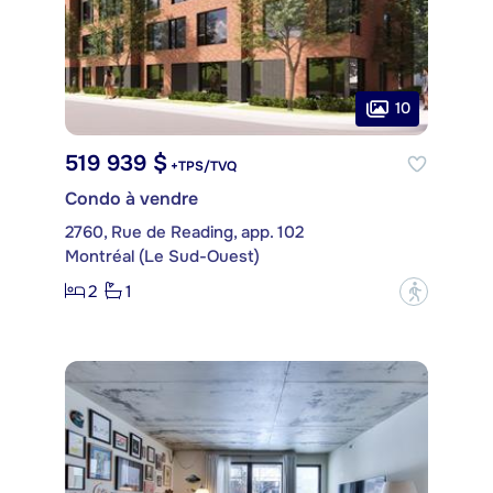
10
519 939 $
+TPS/TVQ
Condo à vendre
2760, Rue de Reading, app. 102
Montréal (Le Sud-Ouest)
2
1
?