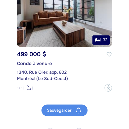
32
499 000 $
Condo à vendre
1340, Rue Olier, app. 602
Montréal (Le Sud-Ouest)
1
1
?
Sauvegarder