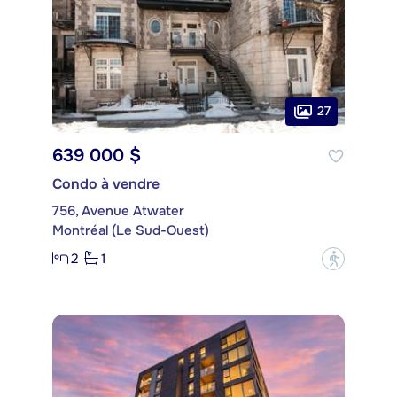
27
639 000 $
Condo à vendre
756, Avenue Atwater
Montréal (Le Sud-Ouest)
2
1
?