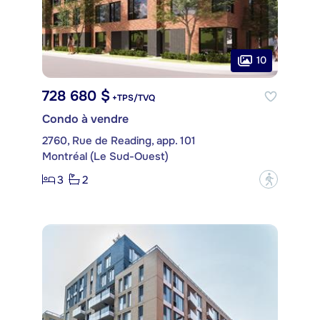
10
728 680 $
+TPS/TVQ
Condo à vendre
2760, Rue de Reading, app. 101
Montréal (Le Sud-Ouest)
3
2
?