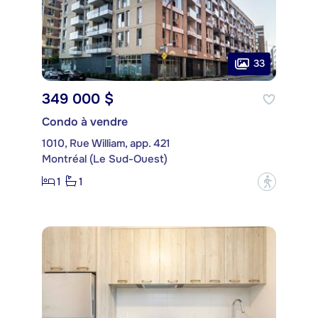
33
349 000 $
Condo à vendre
1010, Rue William, app. 421
Montréal (Le Sud-Ouest)
1
1
?