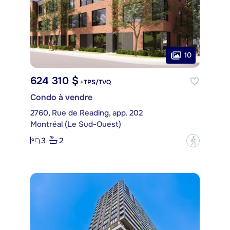
10
624 310 $
+TPS/TVQ
Condo à vendre
2760, Rue de Reading, app. 202
Montréal (Le Sud-Ouest)
3
2
?