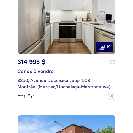
19
314 995 $
Condo à vendre
9250, Avenue Dubuisson, app. 509
Montréal (Mercier/Hochelaga-Maisonneuve)
1
1
?