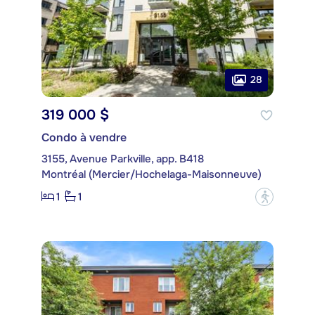
28
319 000 $
Condo à vendre
3155, Avenue Parkville, app. B418
Montréal (Mercier/Hochelaga-Maisonneuve)
1
1
?