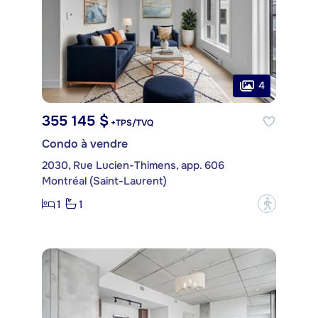
4
355 145 $
+TPS/TVQ
Condo à vendre
2030, Rue Lucien-Thimens, app. 606
Montréal (Saint-Laurent)
1
1
?