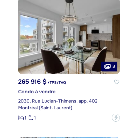
3
265 916 $
+TPS/TVQ
Condo à vendre
2030, Rue Lucien-Thimens, app. 402
Montréal (Saint-Laurent)
1
1
?