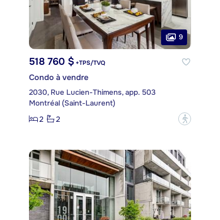
9
518 760 $
+TPS/TVQ
Condo à vendre
2030, Rue Lucien-Thimens, app. 503
Montréal (Saint-Laurent)
2
2
?