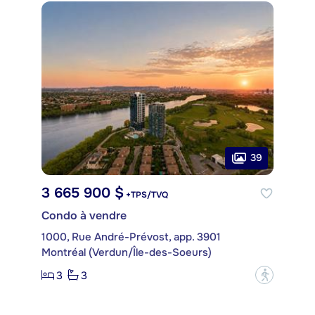
39
3 665 900 $
+TPS/TVQ
Condo à vendre
1000, Rue André-Prévost, app. 3901
Montréal (Verdun/Île-des-Soeurs)
3
3
?