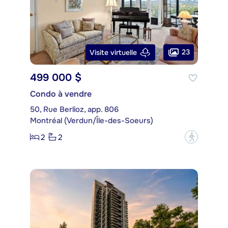
23
Visite virtuelle
499 000 $
Condo à vendre
50, Rue Berlioz, app. 806
Montréal (Verdun/Île-des-Soeurs)
2
2
?