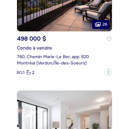
26
498 000 $
Condo à vendre
760, Chemin Marie-Le Ber, app. 820
Montréal (Verdun/Île-des-Soeurs)
1
2
?