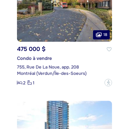
18
475 000 $
Condo à vendre
755, Rue De La Noue, app. 208
Montréal (Verdun/Île-des-Soeurs)
2
1
?