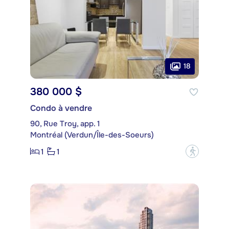
18
380 000 $
Condo à vendre
90, Rue Troy, app. 1
Montréal (Verdun/Île-des-Soeurs)
1
1
?