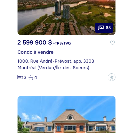
63
2 599 900 $
+TPS/TVQ
Condo à vendre
1000, Rue André-Prévost, app. 3303
Montréal (Verdun/Île-des-Soeurs)
3
4
?