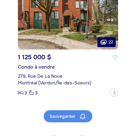
22
1 125 000 $
Condo à vendre
279, Rue De La Noue
Montréal (Verdun/Île-des-Soeurs)
3
3
?
Sauvegarder