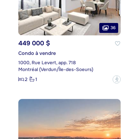
36
449 000 $
Condo à vendre
1000, Rue Levert, app. 718
Montréal (Verdun/Île-des-Soeurs)
2
1
?