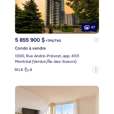
47
5 855 900 $
+TPS/TVQ
Condo à vendre
1000, Rue André-Prévost, app. 4101
Montréal (Verdun/Île-des-Soeurs)
4
4
?