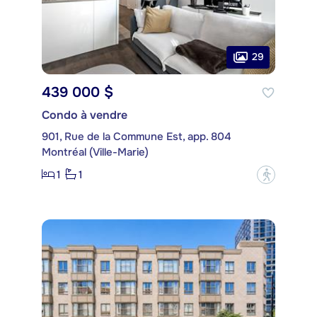
29
439 000 $
Condo à vendre
901, Rue de la Commune Est, app. 804
Montréal (Ville-Marie)
1
1
?