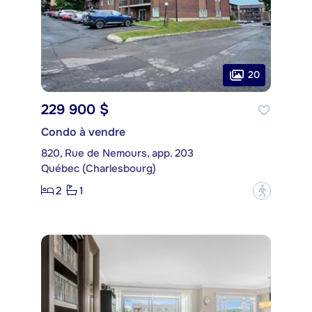
20
229 900 $
Condo à vendre
820, Rue de Nemours, app. 203
Québec (Charlesbourg)
2
1
?