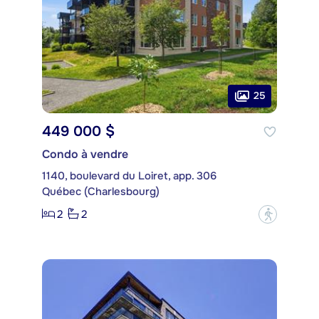
25
449 000 $
Condo à vendre
1140, boulevard du Loiret, app. 306
Québec (Charlesbourg)
2
2
?