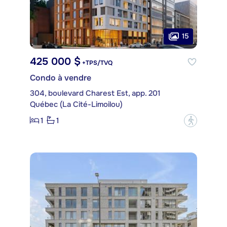
15
425 000 $
+TPS/TVQ
Condo à vendre
304, boulevard Charest Est, app. 201
Québec (La Cité-Limoilou)
1
1
?