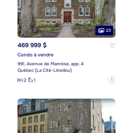
23
469 999 $
Condo à vendre
991, Avenue de Manrèse, app. 4
Québec (La Cité-Limoilou)
2
1
?