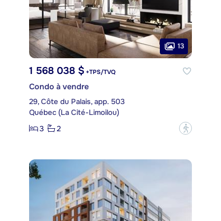
13
1 568 038 $
+TPS/TVQ
Condo à vendre
29, Côte du Palais, app. 503
Québec (La Cité-Limoilou)
3
2
?