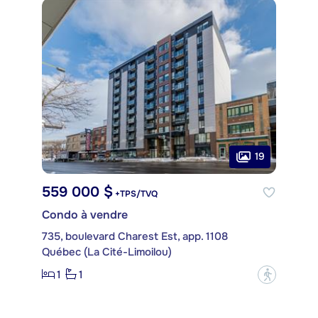
19
559 000 $
+TPS/TVQ
Condo à vendre
735, boulevard Charest Est, app. 1108
Québec (La Cité-Limoilou)
1
1
?