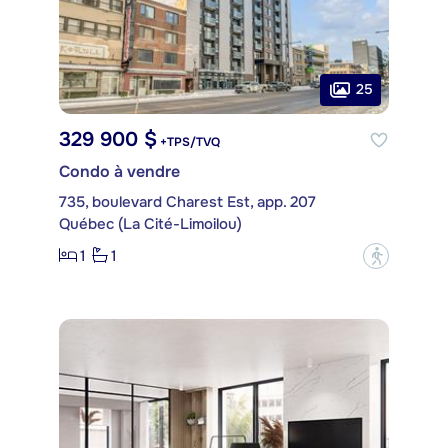
25
329 900 $
+TPS/TVQ
Condo à vendre
735, boulevard Charest Est, app. 207
Québec (La Cité-Limoilou)
1
1
?