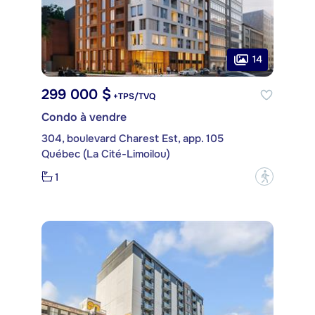
14
299 000 $
+TPS/TVQ
Condo à vendre
304, boulevard Charest Est, app. 105
Québec (La Cité-Limoilou)
1
?