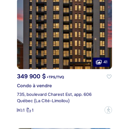
41
349 900 $
+TPS/TVQ
Condo à vendre
735, boulevard Charest Est, app. 606
Québec (La Cité-Limoilou)
1
1
?