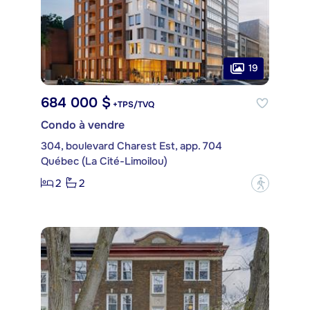
19
684 000 $
+TPS/TVQ
Condo à vendre
304, boulevard Charest Est, app. 704
Québec (La Cité-Limoilou)
2
2
?