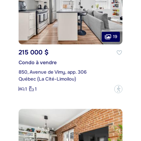
19
215 000 $
Condo à vendre
850, Avenue de Vimy, app. 306
Québec (La Cité-Limoilou)
1
1
?