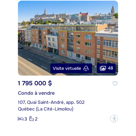
48
Visite virtuelle
1 795 000 $
Condo à vendre
107, Quai Saint-André, app. 502
Québec (La Cité-Limoilou)
3
2
?