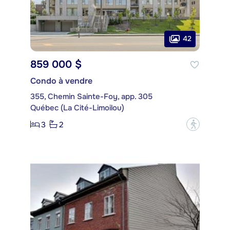
42
859 000 $
Condo à vendre
355, Chemin Sainte-Foy, app. 305
Québec (La Cité-Limoilou)
3
2
?