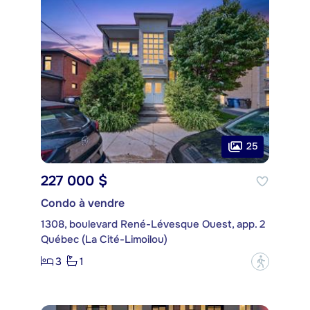
25
227 000 $
Condo à vendre
1308, boulevard René-Lévesque Ouest, app. 2
Québec (La Cité-Limoilou)
3
1
?