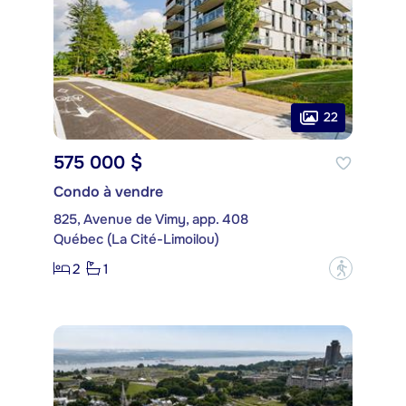
22
575 000 $
Condo à vendre
825, Avenue de Vimy, app. 408
Québec (La Cité-Limoilou)
2
1
?