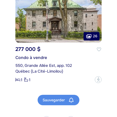
26
277 000 $
Condo à vendre
550, Grande Allée Est, app. 102
Québec (La Cité-Limoilou)
1
1
?
Sauvegarder