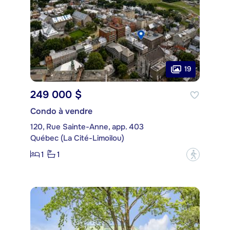
19
249 000 $
Condo à vendre
120, Rue Sainte-Anne, app. 403
Québec (La Cité-Limoilou)
1
1
?