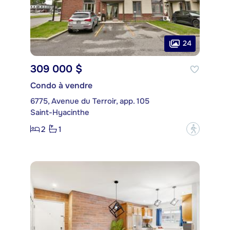
24
309 000 $
Condo à vendre
6775, Avenue du Terroir, app. 105
Saint-Hyacinthe
2
1
?