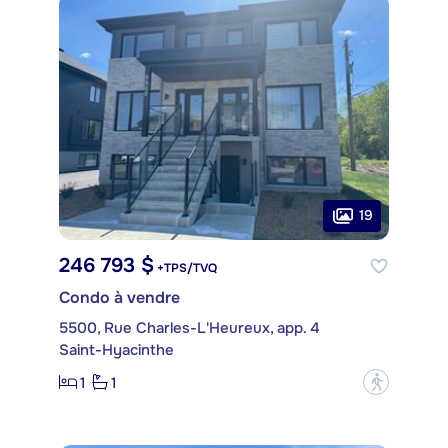
19
246 793 $
+TPS/TVQ
Condo à vendre
5500, Rue Charles-L'Heureux, app. 4
Saint-Hyacinthe
1
1
?