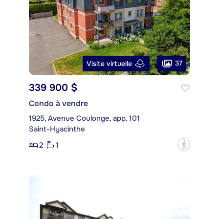
37
Visite virtuelle
339 900 $
Condo à vendre
1925, Avenue Coulonge, app. 101
Saint-Hyacinthe
2
1
?