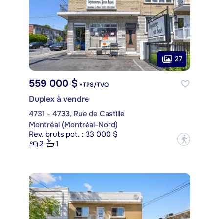
27
559 000 $
+TPS/TVQ
Duplex à vendre
4731 - 4733, Rue de Castille
Montréal (Montréal-Nord)
Rev. bruts pot. : 33 000 $
?
2
1