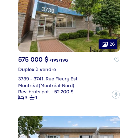
26
575 000 $
+TPS/TVQ
Duplex à vendre
3739 - 3741, Rue Fleury Est
Montréal (Montréal-Nord)
Rev. bruts pot. : 52 200 $
?
3
1