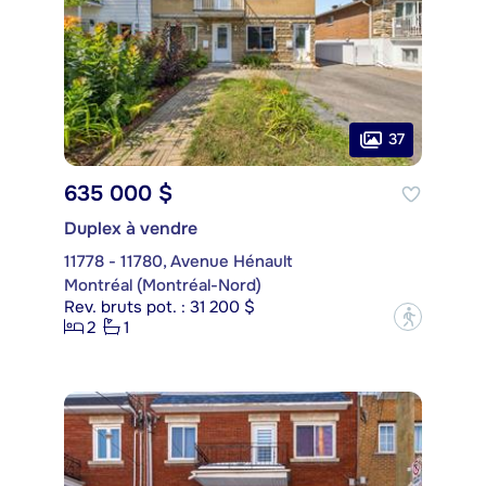
37
635 000 $
Duplex à vendre
11778 - 11780, Avenue Hénault
Montréal (Montréal-Nord)
Rev. bruts pot. : 31 200 $
?
2
1