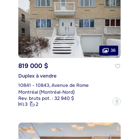
36
819 000 $
Duplex à vendre
10841 - 10843, Avenue de Rome
Montréal (Montréal-Nord)
Rev. bruts pot. : 32 940 $
?
3
2