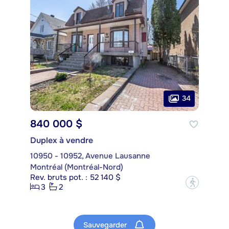
34
840 000 $
Duplex à vendre
10950 - 10952, Avenue Lausanne
Montréal (Montréal-Nord)
Rev. bruts pot. : 52 140 $
?
3
2
Sauvegarder