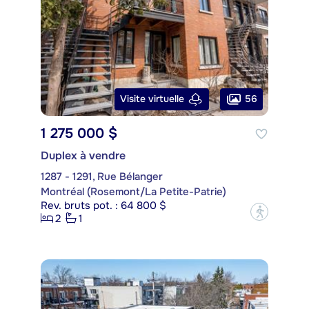
56
Visite virtuelle
1 275 000 $
Duplex à vendre
1287 - 1291, Rue Bélanger
Montréal (Rosemont/La Petite-Patrie)
Rev. bruts pot. : 64 800 $
?
2
1