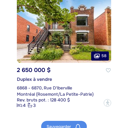
58
2 650 000 $
Duplex à vendre
6868 - 6870, Rue D'Iberville
Montréal (Rosemont/La Petite-Patrie)
Rev. bruts pot. : 128 400 $
?
4
3
Sauvegarder