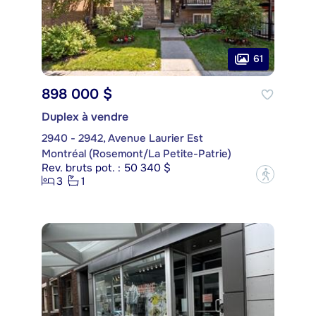
61
898 000 $
Duplex à vendre
2940 - 2942, Avenue Laurier Est
Montréal (Rosemont/La Petite-Patrie)
Rev. bruts pot. : 50 340 $
?
3
1