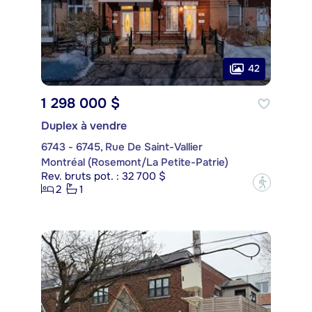
42
1 298 000 $
Duplex à vendre
6743 - 6745, Rue De Saint-Vallier
Montréal (Rosemont/La Petite-Patrie)
Rev. bruts pot. : 32 700 $
?
2
1