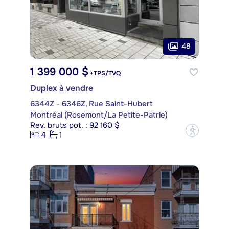
48
1 399 000 $
+TPS/TVQ
Duplex à vendre
6344Z - 6346Z, Rue Saint-Hubert
Montréal (Rosemont/La Petite-Patrie)
Rev. bruts pot. : 92 160 $
?
4
1