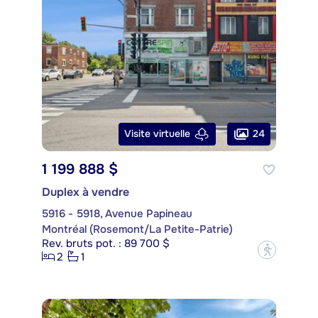
24
Visite virtuelle
1 199 888 $
Duplex à vendre
5916 - 5918, Avenue Papineau
Montréal (Rosemont/La Petite-Patrie)
Rev. bruts pot. : 89 700 $
?
2
1