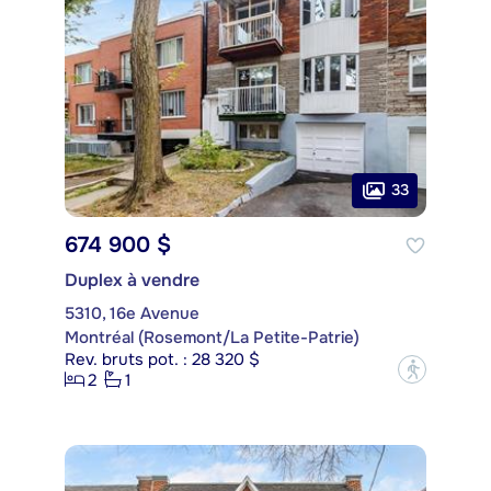
33
674 900 $
Duplex à vendre
5310, 16e Avenue
Montréal (Rosemont/La Petite-Patrie)
Rev. bruts pot. : 28 320 $
?
2
1