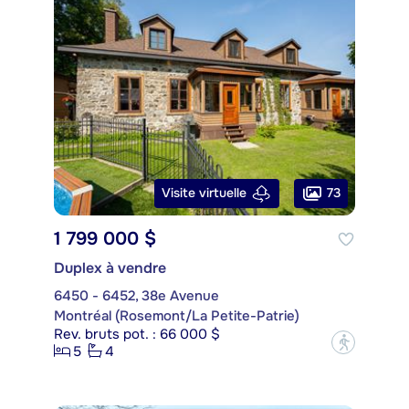
73
Visite virtuelle
1 799 000 $
Duplex à vendre
6450 - 6452, 38e Avenue
Montréal (Rosemont/La Petite-Patrie)
Rev. bruts pot. : 66 000 $
?
5
4