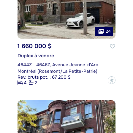
24
1 660 000 $
Duplex à vendre
4644Z - 4646Z, Avenue Jeanne-d'Arc
Montréal (Rosemont/La Petite-Patrie)
Rev. bruts pot. : 67 200 $
?
4
2