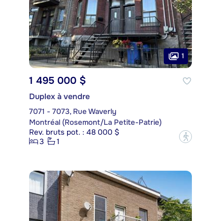
1
1 495 000 $
Duplex à vendre
7071 - 7073, Rue Waverly
Montréal (Rosemont/La Petite-Patrie)
Rev. bruts pot. : 48 000 $
?
3
1