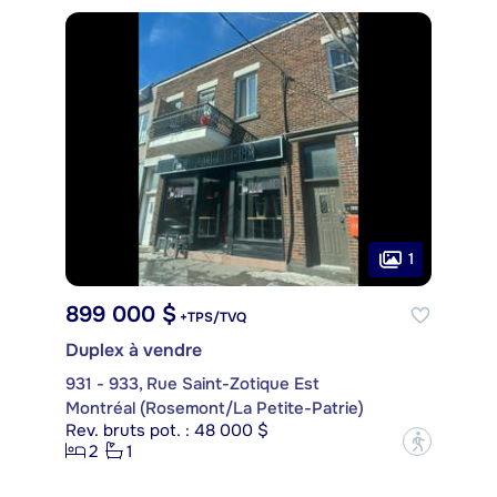
1
899 000 $
+TPS/TVQ
Duplex à vendre
931 - 933, Rue Saint-Zotique Est
Montréal (Rosemont/La Petite-Patrie)
Rev. bruts pot. : 48 000 $
?
2
1