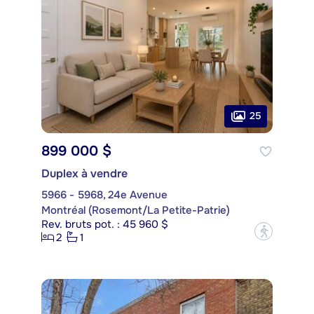
25
899 000 $
Duplex à vendre
5966 - 5968, 24e Avenue
Montréal (Rosemont/La Petite-Patrie)
Rev. bruts pot. : 45 960 $
?
2
1