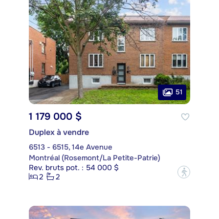
51
1 179 000 $
Duplex à vendre
6513 - 6515, 14e Avenue
Montréal (Rosemont/La Petite-Patrie)
Rev. bruts pot. : 54 000 $
?
2
2