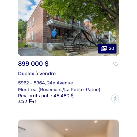
30
899 000 $
Duplex à vendre
5962 - 5964, 24e Avenue
Montréal (Rosemont/La Petite-Patrie)
Rev. bruts pot. : 45 480 $
?
2
1