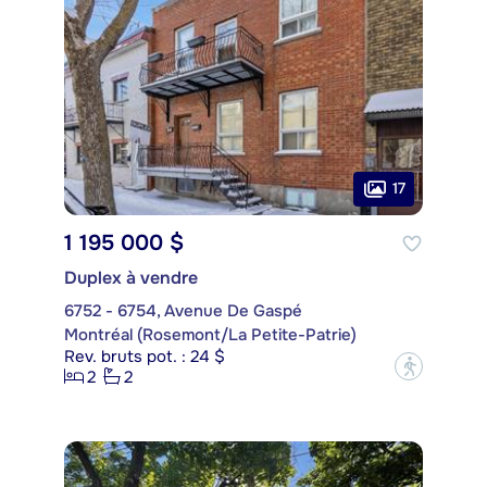
17
1 195 000 $
Duplex à vendre
6752 - 6754, Avenue De Gaspé
Montréal (Rosemont/La Petite-Patrie)
Rev. bruts pot. : 24 $
?
2
2