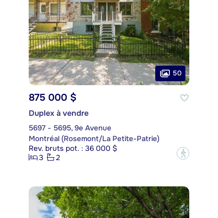
50
875 000 $
Duplex à vendre
5697 - 5695, 9e Avenue
Montréal (Rosemont/La Petite-Patrie)
Rev. bruts pot. : 36 000 $
?
3
2