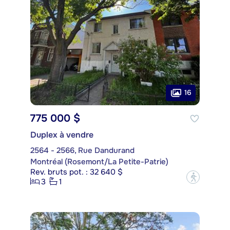
16
775 000 $
Duplex à vendre
2564 - 2566, Rue Dandurand
Montréal (Rosemont/La Petite-Patrie)
Rev. bruts pot. : 32 640 $
?
3
1