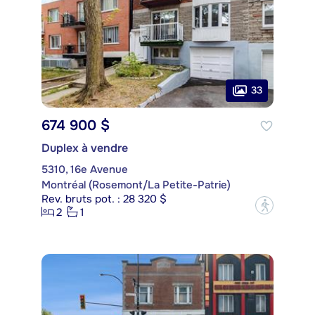
33
674 900 $
Duplex à vendre
5310, 16e Avenue
Montréal (Rosemont/La Petite-Patrie)
Rev. bruts pot. : 28 320 $
?
2
1