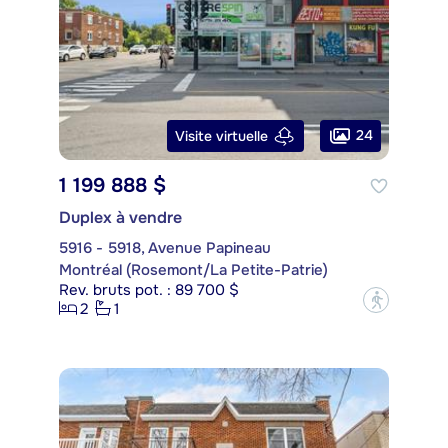
24
Visite virtuelle
1 199 888 $
Duplex à vendre
5916 - 5918, Avenue Papineau
Montréal (Rosemont/La Petite-Patrie)
Rev. bruts pot. : 89 700 $
?
2
1