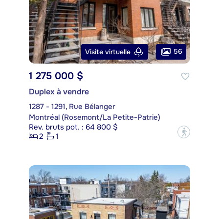
56
Visite virtuelle
1 275 000 $
Duplex à vendre
1287 - 1291, Rue Bélanger
Montréal (Rosemont/La Petite-Patrie)
Rev. bruts pot. : 64 800 $
?
2
1