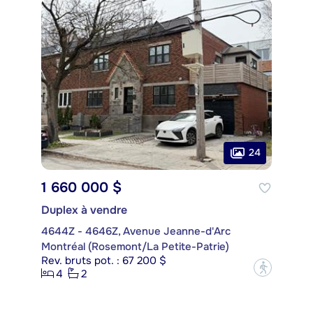
24
1 660 000 $
Duplex à vendre
4644Z - 4646Z, Avenue Jeanne-d'Arc
Montréal (Rosemont/La Petite-Patrie)
Rev. bruts pot. : 67 200 $
?
4
2