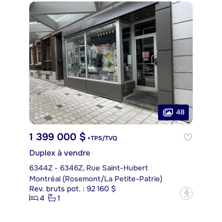
48
1 399 000 $
+TPS/TVQ
Duplex à vendre
6344Z - 6346Z, Rue Saint-Hubert
Montréal (Rosemont/La Petite-Patrie)
Rev. bruts pot. : 92 160 $
?
4
1