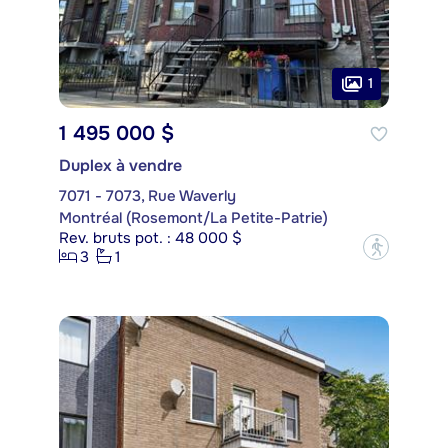
1
1 495 000 $
Duplex à vendre
7071 - 7073, Rue Waverly
Montréal (Rosemont/La Petite-Patrie)
Rev. bruts pot. : 48 000 $
?
3
1