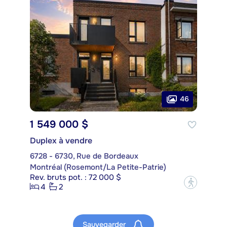
46
1 549 000 $
Duplex à vendre
6728 - 6730, Rue de Bordeaux
Montréal (Rosemont/La Petite-Patrie)
Rev. bruts pot. : 72 000 $
?
4
2
Sauvegarder