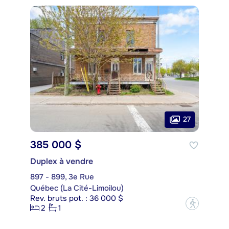
27
385 000 $
Duplex à vendre
897 - 899, 3e Rue
Québec (La Cité-Limoilou)
Rev. bruts pot. : 36 000 $
?
2
1