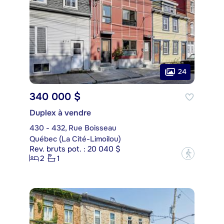
24
340 000 $
Duplex à vendre
430 - 432, Rue Boisseau
Québec (La Cité-Limoilou)
Rev. bruts pot. : 20 040 $
?
2
1