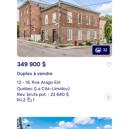
32
349 900 $
Duplex à vendre
12 - 16, Rue Arago Est
Québec (La Cité-Limoilou)
Rev. bruts pot. : 23 640 $
?
2
1