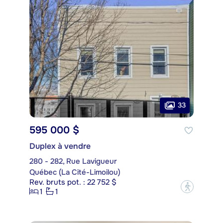
33
595 000 $
Duplex à vendre
280 - 282, Rue Lavigueur
Québec (La Cité-Limoilou)
Rev. bruts pot. : 22 752 $
?
1
1