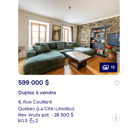
19
599 000 $
Duplex à vendre
6, Rue Couillard
Québec (La Cité-Limoilou)
Rev. bruts pot. : 28 500 $
?
3
2