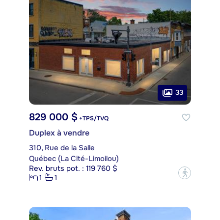
33
829 000 $
+TPS/TVQ
Duplex à vendre
310, Rue de la Salle
Québec (La Cité-Limoilou)
Rev. bruts pot. : 119 760 $
?
1
1