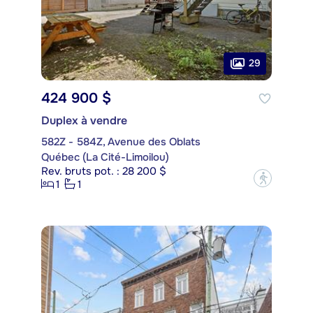
29
424 900 $
Duplex à vendre
582Z - 584Z, Avenue des Oblats
Québec (La Cité-Limoilou)
Rev. bruts pot. : 28 200 $
?
1
1