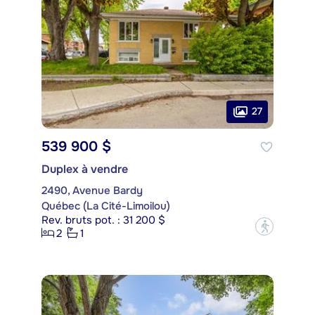
27
539 900 $
Duplex à vendre
2490, Avenue Bardy
Québec (La Cité-Limoilou)
Rev. bruts pot. : 31 200 $
?
2
1