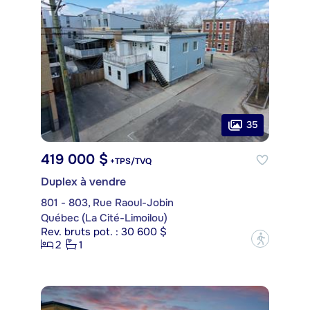
35
419 000 $
+TPS/TVQ
Duplex à vendre
801 - 803, Rue Raoul-Jobin
Québec (La Cité-Limoilou)
Rev. bruts pot. : 30 600 $
?
2
1