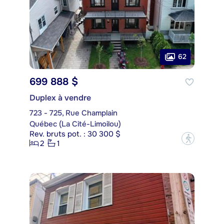
62
699 888 $
Duplex à vendre
723 - 725, Rue Champlain
Québec (La Cité-Limoilou)
Rev. bruts pot. : 30 300 $
?
2
1