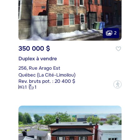
2
350 000 $
Duplex à vendre
256, Rue Arago Est
Québec (La Cité-Limoilou)
Rev. bruts pot. : 20 400 $
?
1
1