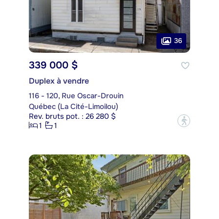
36
339 000 $
Duplex à vendre
116 - 120, Rue Oscar-Drouin
Québec (La Cité-Limoilou)
Rev. bruts pot. : 26 280 $
?
1
1