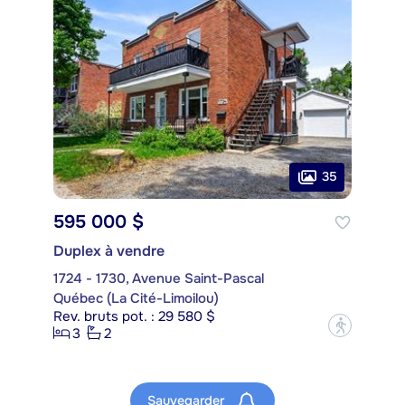
35
595 000 $
Duplex à vendre
1724 - 1730, Avenue Saint-Pascal
Québec (La Cité-Limoilou)
Rev. bruts pot. : 29 580 $
?
3
2
Sauvegarder