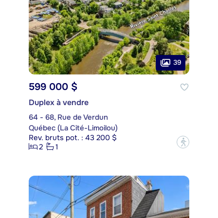
39
599 000 $
Duplex à vendre
64 - 68, Rue de Verdun
Québec (La Cité-Limoilou)
Rev. bruts pot. : 43 200 $
?
2
1