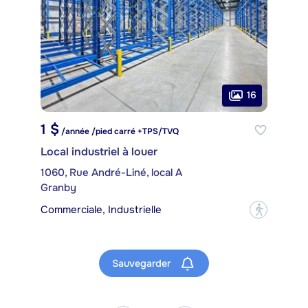
16
1 $
/année /pied carré +TPS/TVQ
Local industriel à louer
1060, Rue André-Liné, local A
Granby
Commerciale, Industrielle
?
Sauvegarder