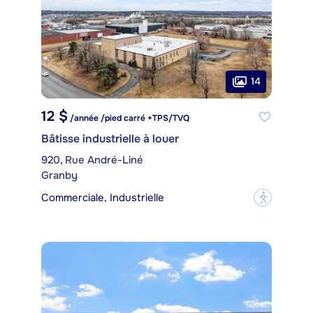
14
12 $
/année /pied carré +TPS/TVQ
Bâtisse industrielle à louer
920, Rue André-Liné
Granby
Commerciale, Industrielle
?