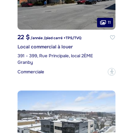
11
22 $
/année /pied carré +TPS/TVQ
Local commercial à louer
391 - 399, Rue Principale, local 2ÈME
Granby
Commerciale
?