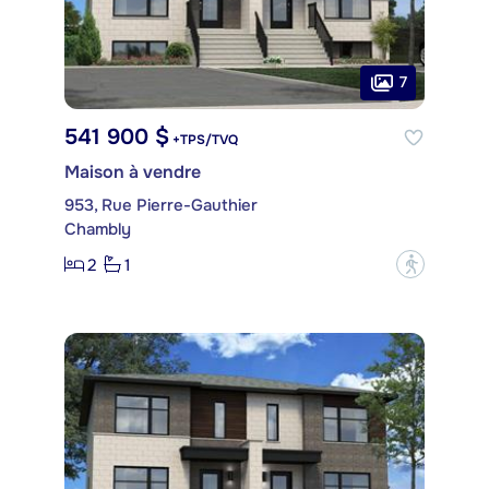
7
541 900 $
+TPS/TVQ
Maison à vendre
953, Rue Pierre-Gauthier
Chambly
2
1
?