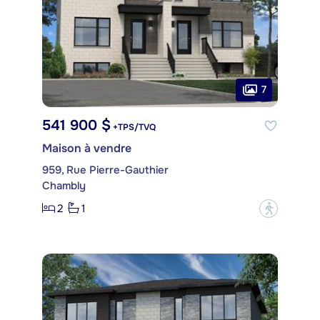
7
541 900 $
+TPS/TVQ
Maison à vendre
959, Rue Pierre-Gauthier
Chambly
2
1
?