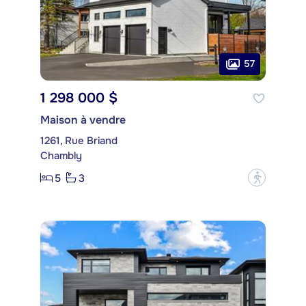
57
1 298 000 $
Maison à vendre
1261, Rue Briand
Chambly
5
3
?