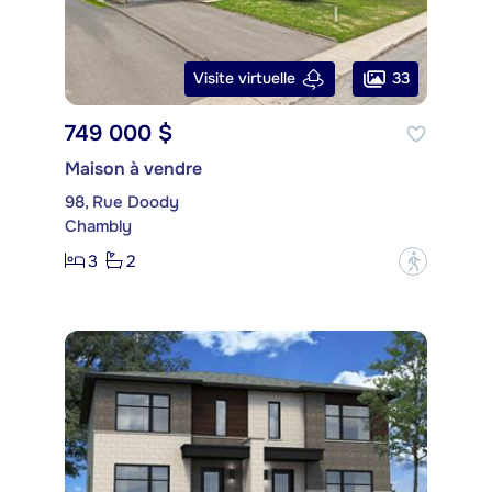
33
Visite virtuelle
749 000 $
Maison à vendre
98, Rue Doody
Chambly
3
2
?