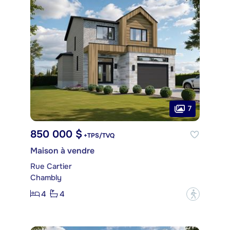
7
850 000 $
+TPS/TVQ
Maison à vendre
Rue Cartier
Chambly
4
4
?