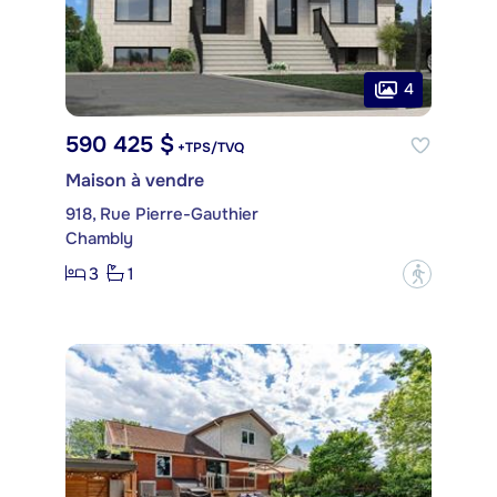
4
590 425 $
+TPS/TVQ
Maison à vendre
918, Rue Pierre-Gauthier
Chambly
3
1
?