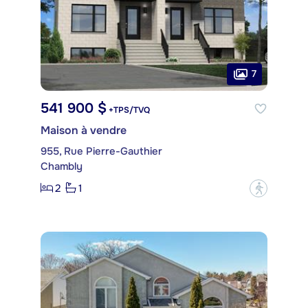
7
541 900 $
+TPS/TVQ
Maison à vendre
955, Rue Pierre-Gauthier
Chambly
2
1
?