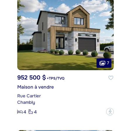
7
952 500 $
+TPS/TVQ
Maison à vendre
Rue Cartier
Chambly
4
4
?