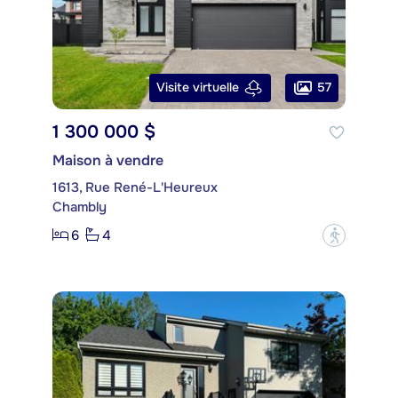
57
Visite virtuelle
1 300 000 $
Maison à vendre
1613, Rue René-L'Heureux
Chambly
6
4
?