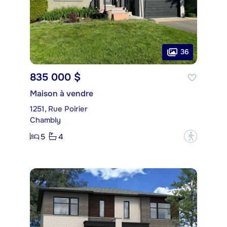
36
835 000 $
Maison à vendre
1251, Rue Poirier
Chambly
5
4
?