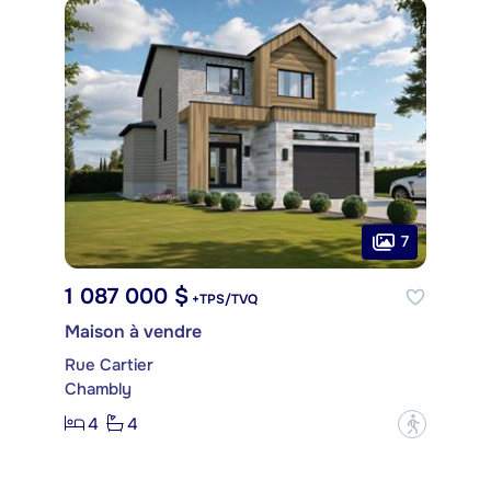
7
1 087 000 $
+TPS/TVQ
Maison à vendre
Rue Cartier
Chambly
4
4
?