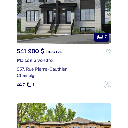
7
541 900 $
+TPS/TVQ
Maison à vendre
957, Rue Pierre-Gauthier
Chambly
2
1
?