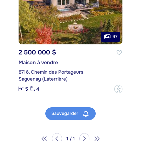
97
2 500 000 $
Maison à vendre
8716, Chemin des Portageurs
Saguenay (Laterrière)
5
4
?
Sauvegarder
1 / 1