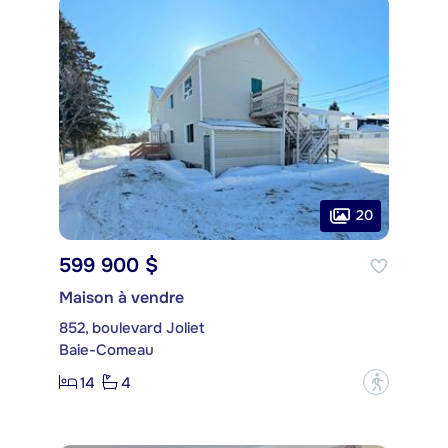
20
599 900 $
Maison à vendre
852, boulevard Joliet
Baie-Comeau
14
4
?