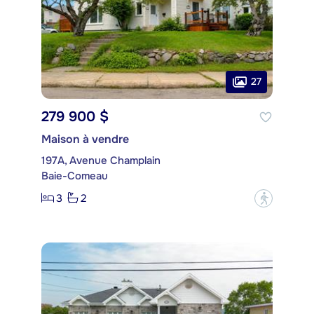
27
279 900 $
Maison à vendre
197A, Avenue Champlain
Baie-Comeau
3
2
?