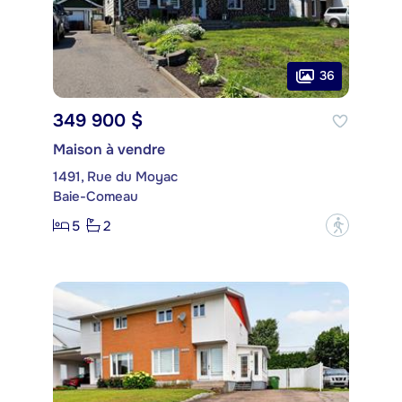
36
349 900 $
Maison à vendre
1491, Rue du Moyac
Baie-Comeau
5
2
?