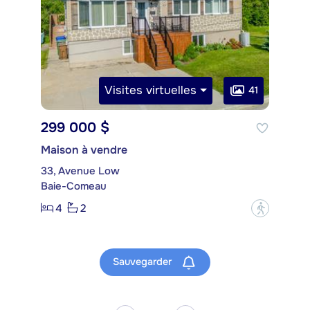
Visites virtuelles
41
299 000 $
Maison à vendre
33, Avenue Low
Baie-Comeau
4
2
?
Sauvegarder