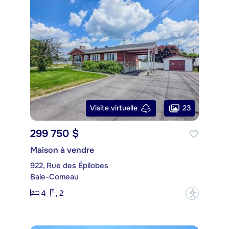
23
Visite virtuelle
299 750 $
Maison à vendre
922, Rue des Épilobes
Baie-Comeau
4
2
?