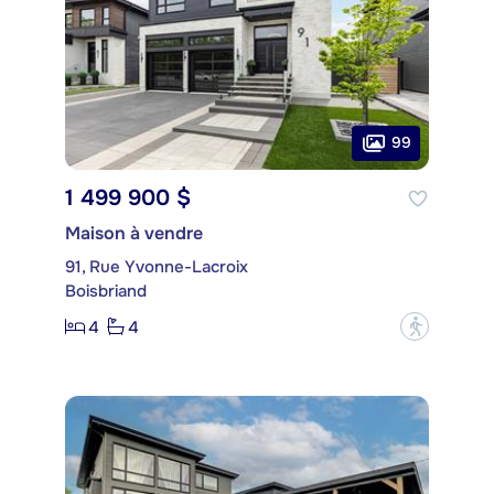
99
1 499 900 $
Maison à vendre
91, Rue Yvonne-Lacroix
Boisbriand
4
4
?