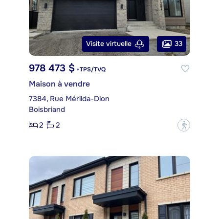
33
Visite virtuelle
978 473 $
+TPS/TVQ
Maison à vendre
7384, Rue Mérilda-Dion
Boisbriand
2
2
?