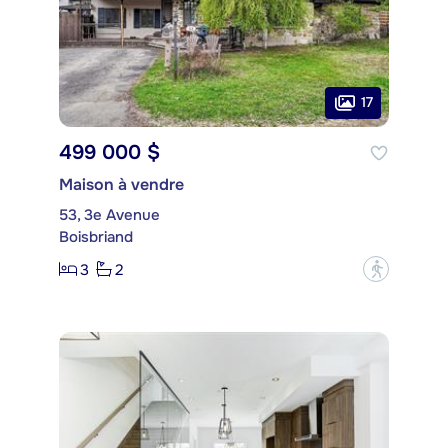
17
499 000 $
Maison à vendre
53, 3e Avenue
Boisbriand
3
2
?