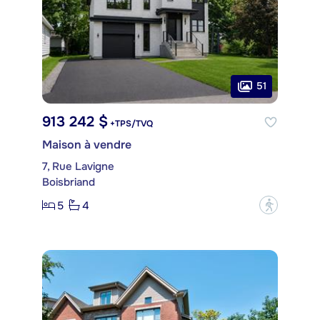
51
913 242 $
+TPS/TVQ
Maison à vendre
7, Rue Lavigne
Boisbriand
5
4
?