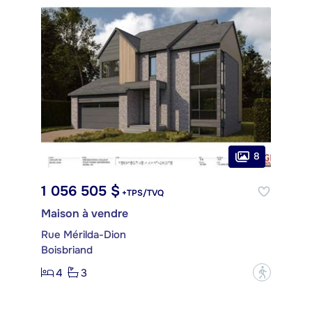
8
1 056 505 $
+TPS/TVQ
Maison à vendre
Rue Mérilda-Dion
Boisbriand
4
3
?