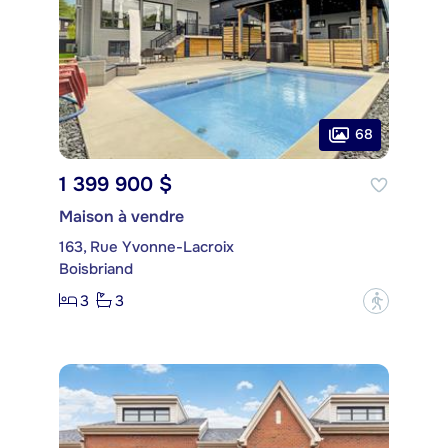
68
1 399 900 $
Maison à vendre
163, Rue Yvonne-Lacroix
Boisbriand
3
3
?