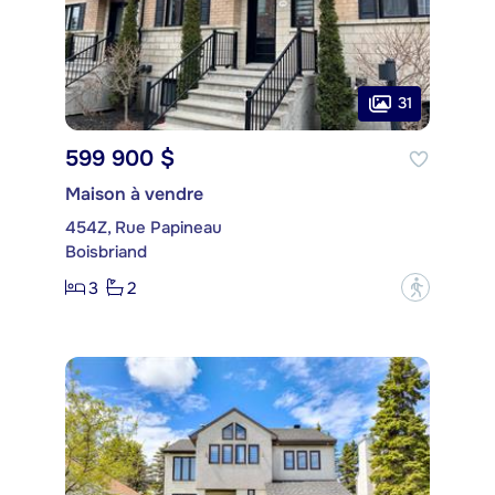
31
599 900 $
Maison à vendre
454Z, Rue Papineau
Boisbriand
3
2
?