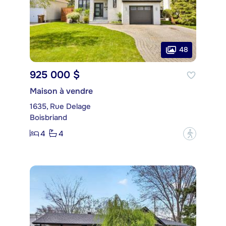
48
925 000 $
Maison à vendre
1635, Rue Delage
Boisbriand
4
4
?