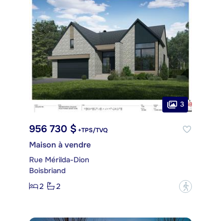
3
956 730 $
+TPS/TVQ
Maison à vendre
Rue Mérilda-Dion
Boisbriand
2
2
?