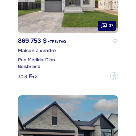
37
869 753 $
+TPS/TVQ
Maison à vendre
Rue Mérilda-Dion
Boisbriand
3
2
?