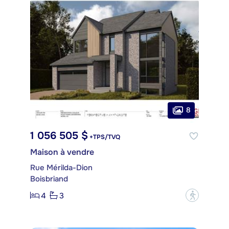
8
1 056 505 $
+TPS/TVQ
Maison à vendre
Rue Mérilda-Dion
Boisbriand
4
3
?