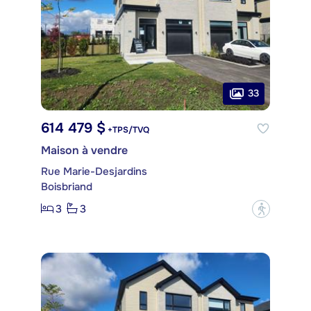
33
614 479 $
+TPS/TVQ
Maison à vendre
Rue Marie-Desjardins
Boisbriand
3
3
?