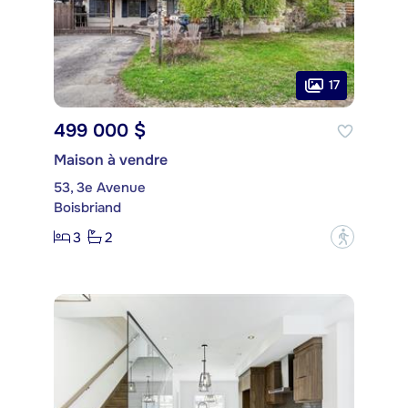
17
499 000 $
Maison à vendre
53, 3e Avenue
Boisbriand
3
2
?