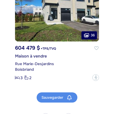
36
604 479 $
+TPS/TVQ
Maison à vendre
Rue Marie-Desjardins
Boisbriand
3
2
?
Sauvegarder