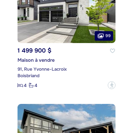
99
1 499 900 $
Maison à vendre
91, Rue Yvonne-Lacroix
Boisbriand
4
4
?