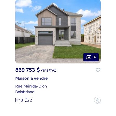
37
869 753 $
+TPS/TVQ
Maison à vendre
Rue Mérilda-Dion
Boisbriand
3
2
?