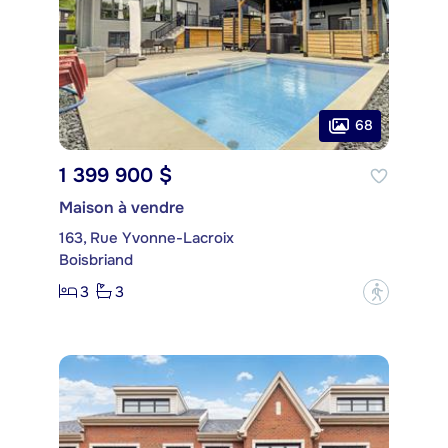
68
1 399 900 $
Maison à vendre
163, Rue Yvonne-Lacroix
Boisbriand
3
3
?