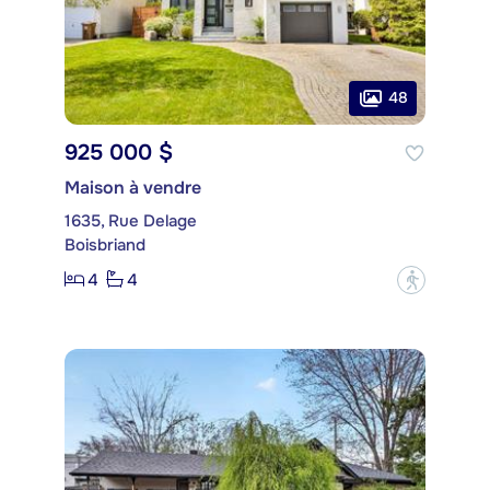
48
925 000 $
Maison à vendre
1635, Rue Delage
Boisbriand
4
4
?