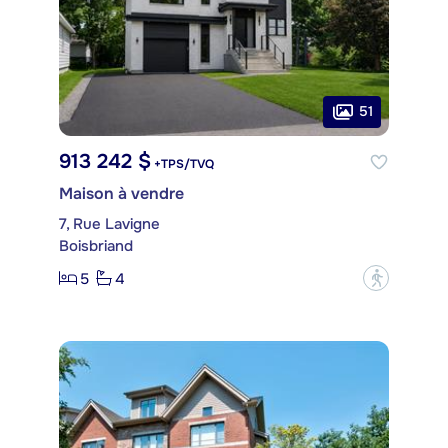
51
913 242 $
+TPS/TVQ
Maison à vendre
7, Rue Lavigne
Boisbriand
5
4
?