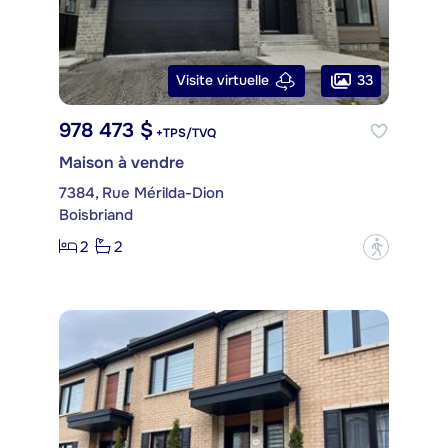
33
Visite virtuelle
978 473 $
+TPS/TVQ
Maison à vendre
7384, Rue Mérilda-Dion
Boisbriand
2
2
?