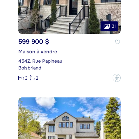
31
599 900 $
Maison à vendre
454Z, Rue Papineau
Boisbriand
3
2
?