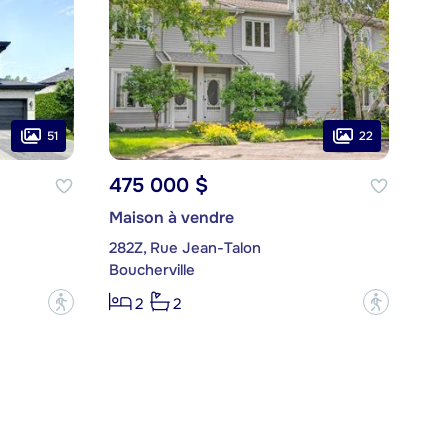
51
22
475 000 $
Maison à vendre
282Z, Rue Jean-Talon
Boucherville
?
?
2
2