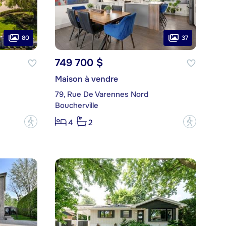
80
37
749 700 $
Maison à vendre
79, Rue De Varennes Nord
Boucherville
?
?
4
2