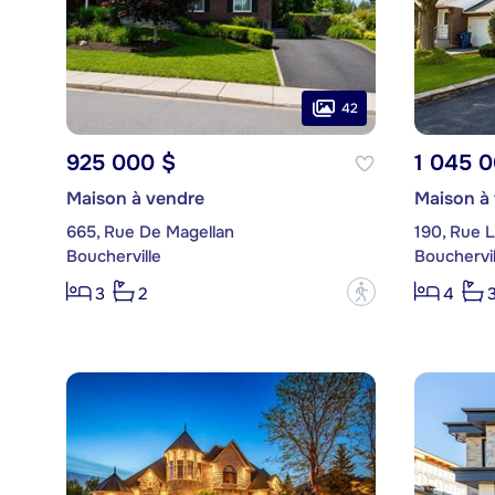
42
925 000 $
1 045 
Maison à vendre
Maison à
665, Rue De Magellan
190, Rue 
Boucherville
Bouchervil
?
3
2
4