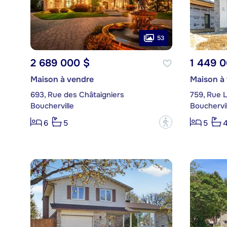
53
2 689 000 $
1 449 
Maison à vendre
Maison à
693, Rue des Châtaigniers
759, Rue L
Boucherville
Bouchervil
?
6
5
5