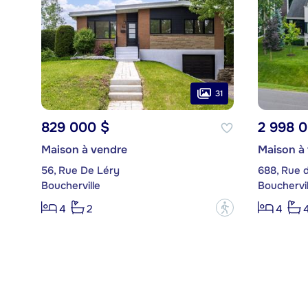
31
829 000 $
2 998 
Maison à vendre
Maison à
56, Rue De Léry
688, Rue d
Boucherville
Bouchervil
?
4
2
4