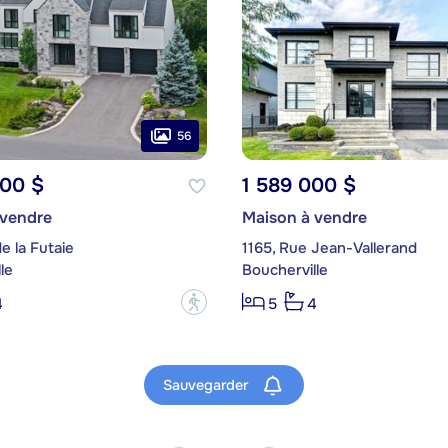
56
000 $
1 589 000 $
 vendre
Maison à vendre
e la Futaie
1165, Rue Jean-Vallerand
le
Boucherville
?
4
5
4
Sauvegarder