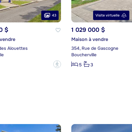
43
Visite virtuelle
0 $
1 029 000 $
 vendre
Maison à vendre
des Alouettes
354, Rue de Gascogne
le
Boucherville
?
5
3