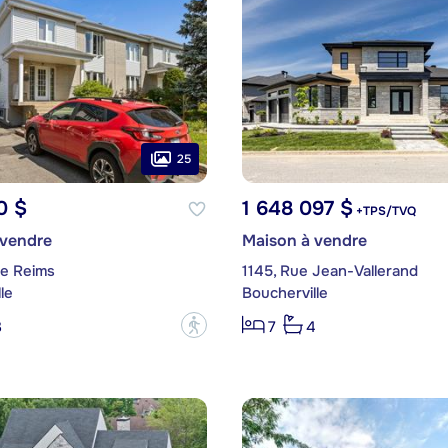
25
0 $
1 648 097 $
+TPS/TVQ
 vendre
Maison à vendre
de Reims
1145, Rue Jean-Vallerand
le
Boucherville
?
3
7
4