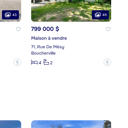
43
45
799 000 $
Maison à vendre
71, Rue De Mésy
Boucherville
?
?
4
2