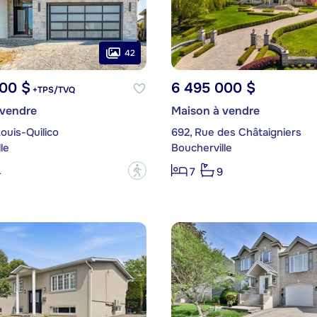
42
000 $
6 495 000 $
+TPS/TVQ
 vendre
Maison à vendre
ouis-Quilico
692, Rue des Châtaigniers
le
Boucherville
?
4
7
9