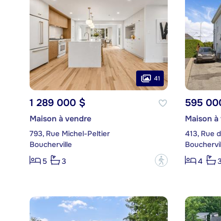
41
1 289 000 $
595 00
Maison à vendre
Maison à
793, Rue Michel-Peltier
413, Rue 
Boucherville
Bouchervil
?
5
3
4