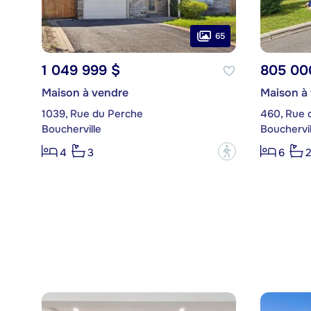
65
1 049 999 $
805 00
Maison à vendre
Maison à
1039, Rue du Perche
460, Rue 
Boucherville
Bouchervil
?
4
3
6
2