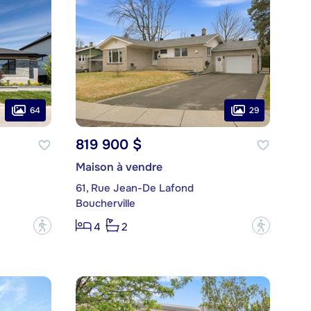
64
29
819 900 $
Maison à vendre
61, Rue Jean-De Lafond
Boucherville
?
?
4
2