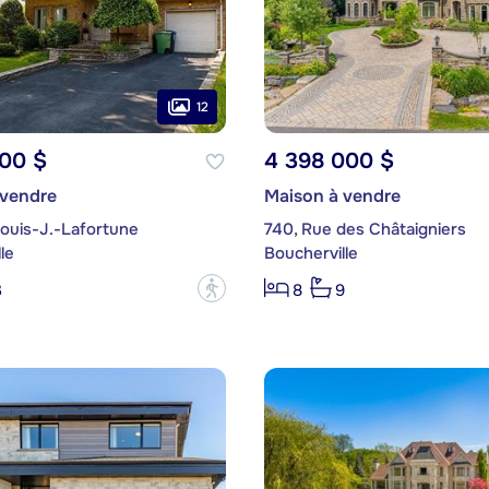
12
000 $
4 398 000 $
 vendre
Maison à vendre
Louis-J.-Lafortune
740, Rue des Châtaigniers
le
Boucherville
?
3
8
9