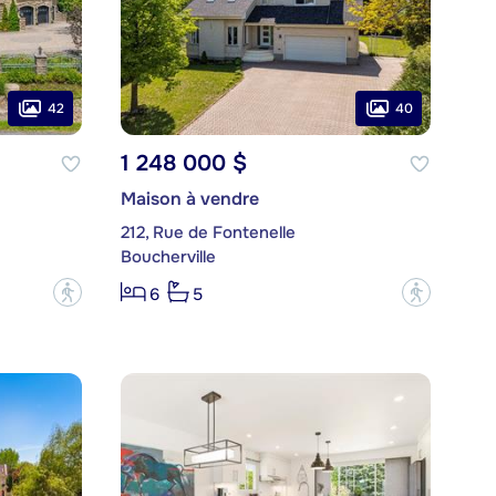
42
40
1 248 000 $
Maison à vendre
212, Rue de Fontenelle
Boucherville
?
?
6
5