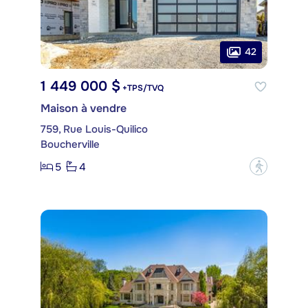
42
1 449 000 $
+TPS/TVQ
Maison à vendre
759, Rue Louis-Quilico
Boucherville
5
4
?