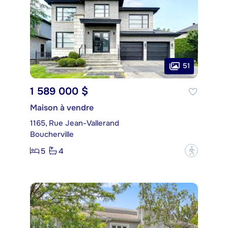
51
1 589 000 $
Maison à vendre
1165, Rue Jean-Vallerand
Boucherville
5
4
?