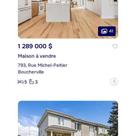
41
1 289 000 $
Maison à vendre
793, Rue Michel-Peltier
Boucherville
5
3
?