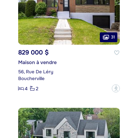
31
829 000 $
Maison à vendre
56, Rue De Léry
Boucherville
4
2
?