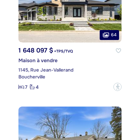
64
1 648 097 $
+TPS/TVQ
Maison à vendre
1145, Rue Jean-Vallerand
Boucherville
7
4
?