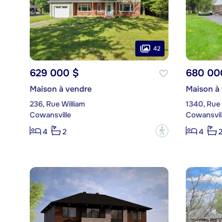
42
629 000 $
680 00
Maison à vendre
Maison à
236, Rue William
1340, Rue 
Cowansville
Cowansvil
?
4
2
4