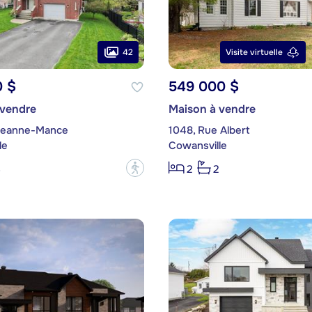
42
Visite virtuelle
0 $
549 000 $
 vendre
Maison à vendre
Jeanne-Mance
1048, Rue Albert
le
Cowansville
?
3
2
2