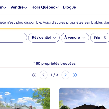
er
Vendre
Hors Québec
Blogue
été n'est plus disponible. Voici d'autres propriétés semblables da
Résidentiel
À vendre
Prix
*
60
propriétés trouvées
1 / 3