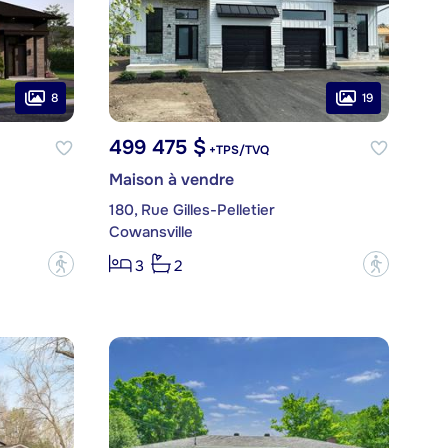
8
19
499 475 $
+TPS/TVQ
Maison à vendre
180, Rue Gilles-Pelletier
Cowansville
?
?
3
2