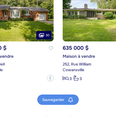
30
0 $
635 000 $
 vendre
Maison à vendre
ell
252, Rue William
le
Cowansville
?
3
3
3
Sauvegarder