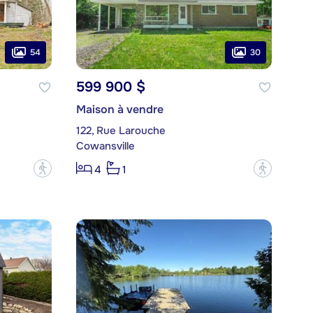
54
30
599 900 $
Maison à vendre
122, Rue Larouche
Cowansville
?
?
4
1