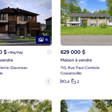
15
0 $
629 000 $
+TPS/TVQ
 vendre
Maison à vendre
Pierre-Gauvreau
110, Rue Paul-Comtois
le
Cowansville
?
3
4
2