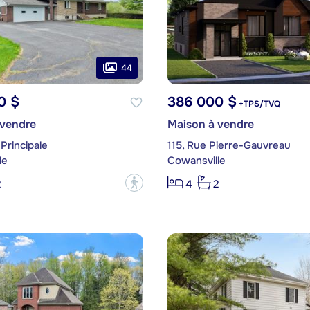
44
0 $
386 000 $
+TPS/TVQ
 vendre
Maison à vendre
Principale
115, Rue Pierre-Gauvreau
le
Cowansville
?
2
4
2