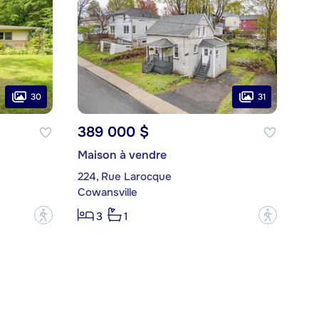
30
31
389 000 $
Maison à vendre
224, Rue Larocque
Cowansville
?
?
3
1