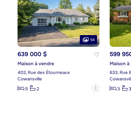
54
639 000 $
599 95
Maison à vendre
Maison à
402, Rue des Étourneaux
633, Rue B
Cowansville
Cowansvil
?
5
2
3