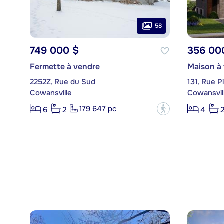
58
749 000 $
356 00
Fermette à vendre
Maison à
2252Z, Rue du Sud
131, Rue 
Cowansville
Cowansvil
179 647 pc
?
6
2
4