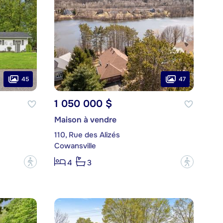
45
47
1 050 000 $
Maison à vendre
110, Rue des Alizés
Cowansville
?
?
4
3