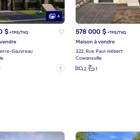
4
0 $
578 000 $
+TPS/TVQ
+TPS/TVQ
 vendre
Maison à vendre
Pierre-Gauvreau
322, Rue Paul-Hébert
le
Cowansville
?
2
2
1