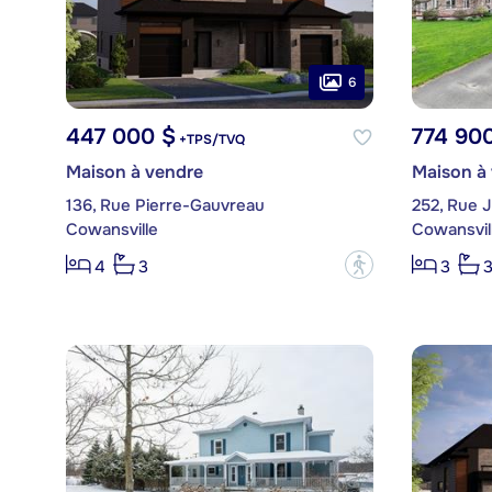
6
447 000 $
774 90
+TPS/TVQ
Maison à vendre
Maison à
136, Rue Pierre-Gauvreau
252, Rue 
Cowansville
Cowansvil
?
4
3
3