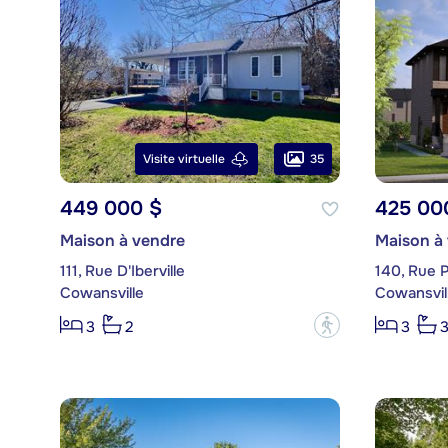
35
Visite virtuelle
449 000 $
425 00
Maison à vendre
Maison à
111, Rue D'Iberville
140, Rue 
Cowansville
Cowansvil
?
3
2
3