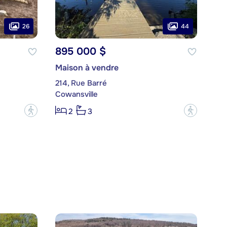
26
44
895 000 $
Maison à vendre
214, Rue Barré
Cowansville
?
?
2
3