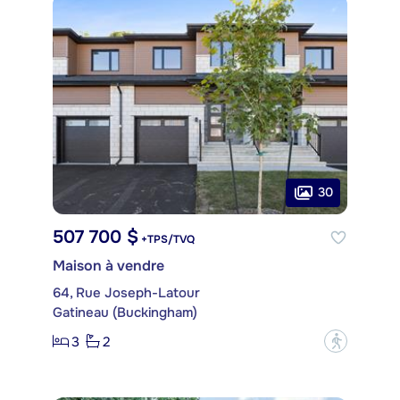
30
507 700 $
+TPS/TVQ
Maison à vendre
64, Rue Joseph-Latour
Gatineau (Buckingham)
3
2
?