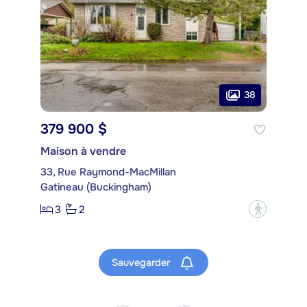
38
379 900 $
Maison à vendre
33, Rue Raymond-MacMillan
Gatineau (Buckingham)
3
2
?
Sauvegarder