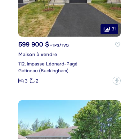
31
599 900 $
+TPS/TVQ
Maison à vendre
112, Impasse Léonard-Pagé
Gatineau (Buckingham)
3
2
?