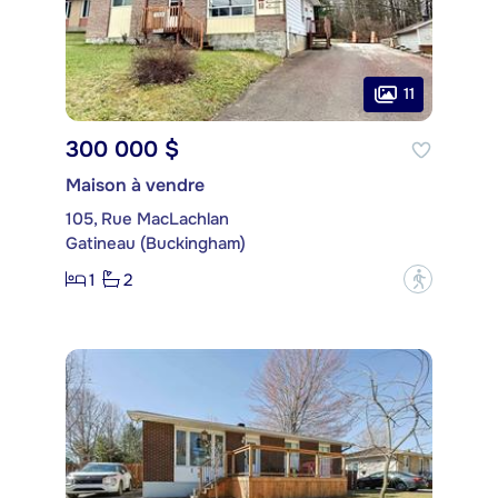
11
300 000 $
Maison à vendre
105, Rue MacLachlan
Gatineau (Buckingham)
1
2
?