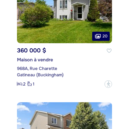
20
360 000 $
Maison à vendre
968A, Rue Charette
Gatineau (Buckingham)
2
1
?