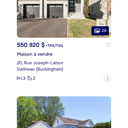
29
550 920 $
+TPS/TVQ
Maison à vendre
20, Rue Joseph-Latour
Gatineau (Buckingham)
3
2
?