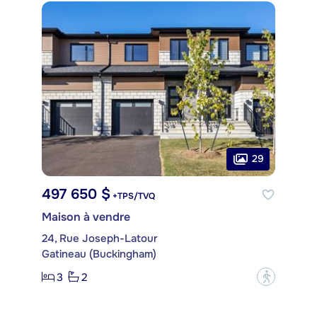
29
497 650 $
+TPS/TVQ
Maison à vendre
24, Rue Joseph-Latour
Gatineau (Buckingham)
3
2
?