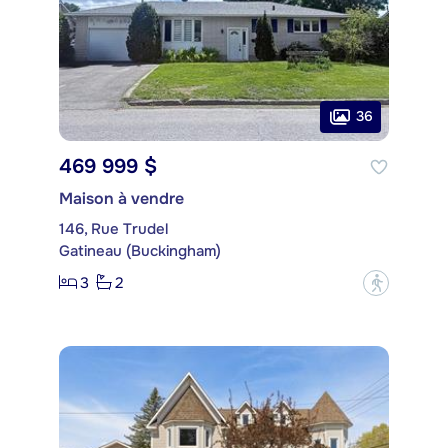
36
469 999 $
Maison à vendre
146, Rue Trudel
Gatineau (Buckingham)
3
2
?