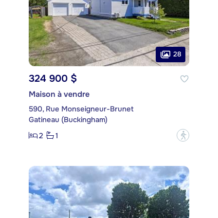
28
324 900 $
Maison à vendre
590, Rue Monseigneur-Brunet
Gatineau (Buckingham)
2
1
?