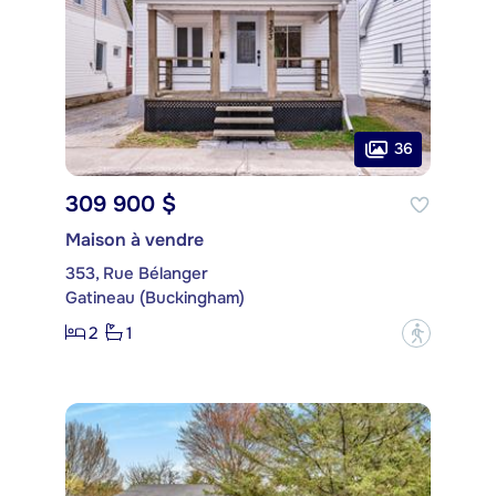
36
309 900 $
Maison à vendre
353, Rue Bélanger
Gatineau (Buckingham)
2
1
?