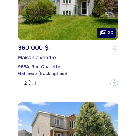
20
360 000 $
Maison à vendre
968A, Rue Charette
Gatineau (Buckingham)
2
1
?