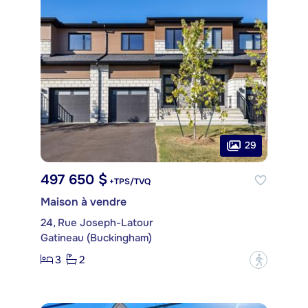
29
497 650 $
+TPS/TVQ
Maison à vendre
24, Rue Joseph-Latour
Gatineau (Buckingham)
3
2
?