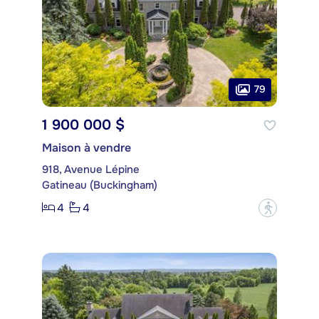
79
1 900 000 $
Maison à vendre
918, Avenue Lépine
Gatineau (Buckingham)
4
4
?