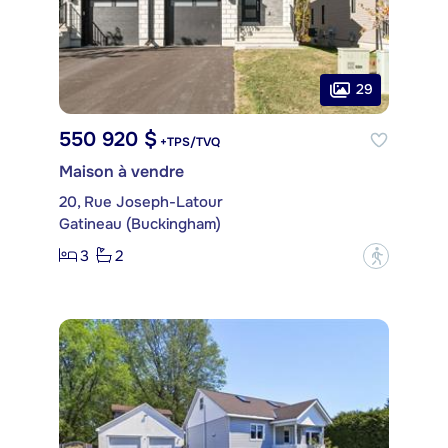
29
550 920 $
+TPS/TVQ
Maison à vendre
20, Rue Joseph-Latour
Gatineau (Buckingham)
3
2
?