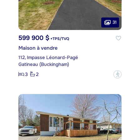
31
599 900 $
+TPS/TVQ
Maison à vendre
112, Impasse Léonard-Pagé
Gatineau (Buckingham)
3
2
?