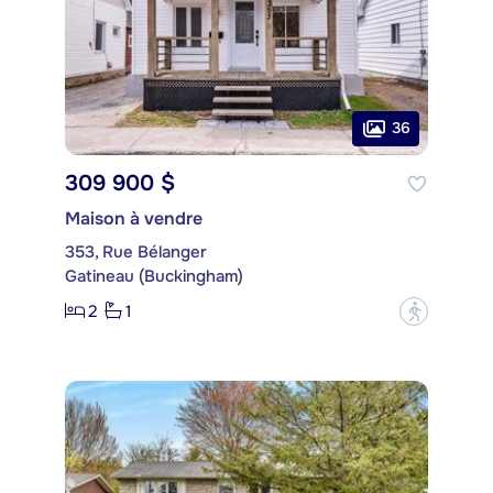
36
309 900 $
Maison à vendre
353, Rue Bélanger
Gatineau (Buckingham)
2
1
?