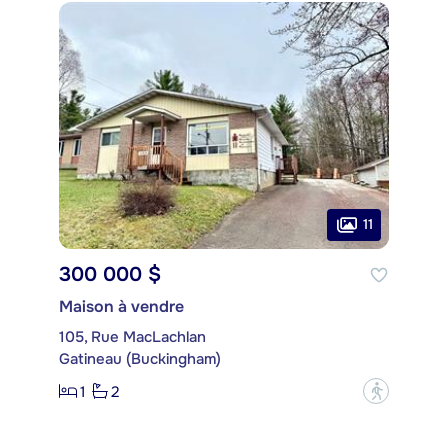
11
300 000 $
Maison à vendre
105, Rue MacLachlan
Gatineau (Buckingham)
1
2
?