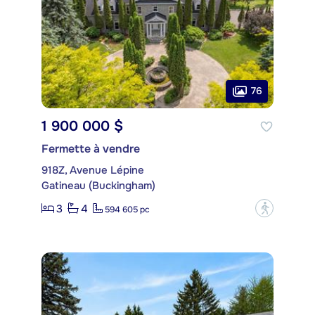
76
1 900 000 $
Fermette à vendre
918Z, Avenue Lépine
Gatineau (Buckingham)
3
4
?
594 605 pc