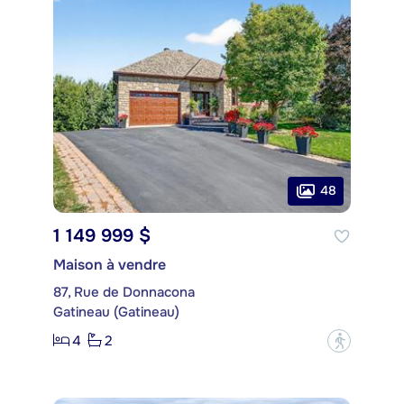
48
1 149 999 $
Maison à vendre
87, Rue de Donnacona
Gatineau (Gatineau)
4
2
?