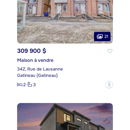
21
309 900 $
Maison à vendre
34Z, Rue de Lausanne
Gatineau (Gatineau)
2
3
?