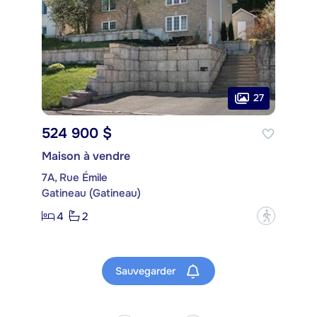
27
524 900 $
Maison à vendre
7A, Rue Émile
Gatineau (Gatineau)
4
2
?
Sauvegarder