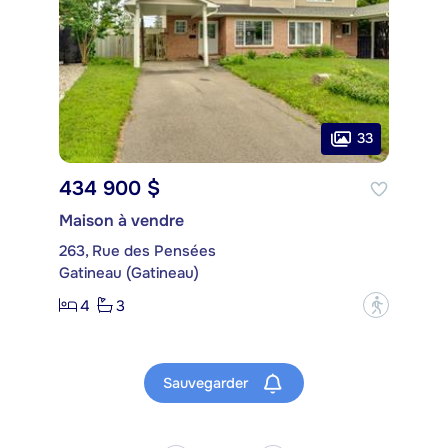
33
434 900 $
Maison à vendre
263, Rue des Pensées
Gatineau (Gatineau)
4
3
?
Sauvegarder