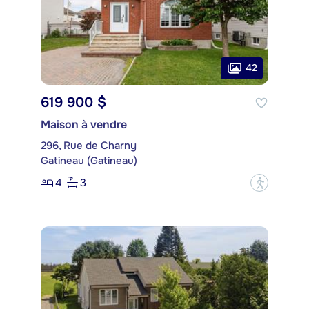
42
619 900 $
Maison à vendre
296, Rue de Charny
Gatineau (Gatineau)
4
3
?