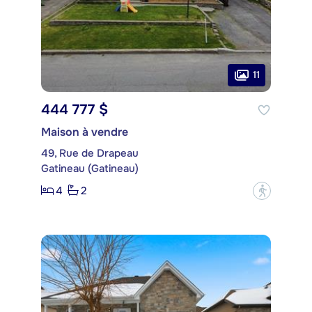
11
444 777 $
Maison à vendre
49, Rue de Drapeau
Gatineau (Gatineau)
4
2
?