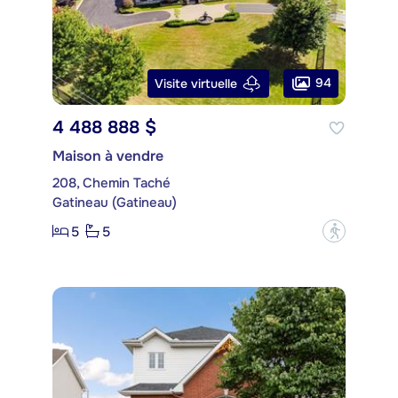
94
Visite virtuelle
4 488 888 $
Maison à vendre
208, Chemin Taché
Gatineau (Gatineau)
5
5
?