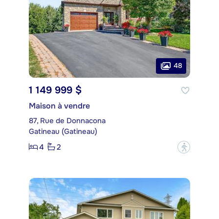
48
1 149 999 $
Maison à vendre
87, Rue de Donnacona
Gatineau (Gatineau)
4
2
?