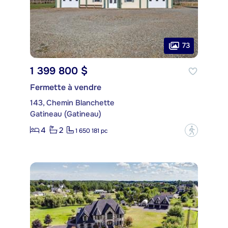
73
1 399 800 $
Fermette à vendre
143, Chemin Blanchette
Gatineau (Gatineau)
4
2
?
1 650 181 pc