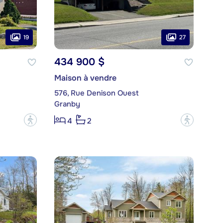
19
27
434 900 $
Maison à vendre
576, Rue Denison Ouest
Granby
?
?
4
2