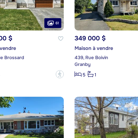
61
00 $
349 000 $
 vendre
Maison à vendre
de Brossard
439, Rue Boivin
Granby
?
3
5
1