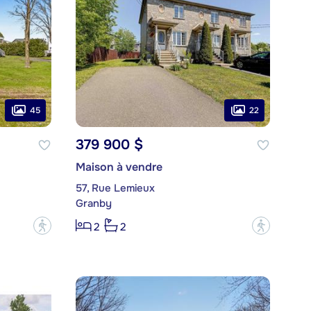
45
22
379 900 $
Maison à vendre
57, Rue Lemieux
Granby
?
?
2
2