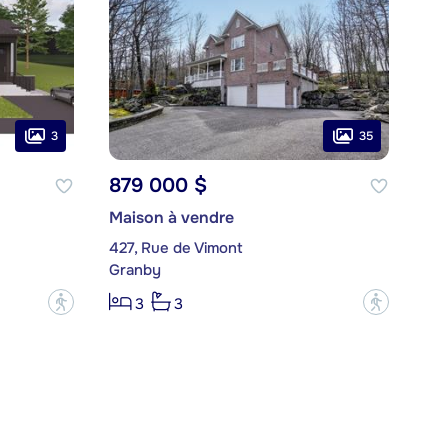
3
35
879 000 $
Maison à vendre
427, Rue de Vimont
Granby
?
?
3
3