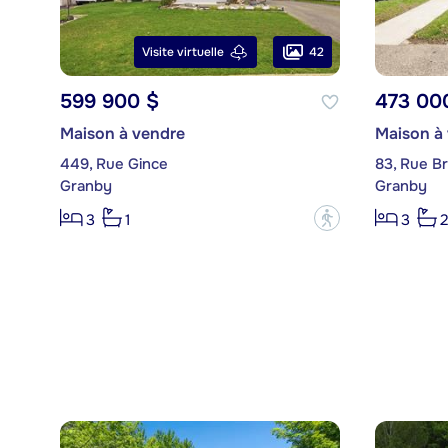
42
Visite virtuelle
599 900 $
473 00
Maison à vendre
Maison à
449, Rue Gince
83, Rue B
Granby
Granby
?
3
1
3
2