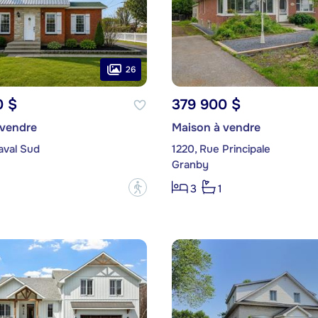
26
0 $
379 900 $
 vendre
Maison à vendre
aval Sud
1220, Rue Principale
Granby
?
3
1