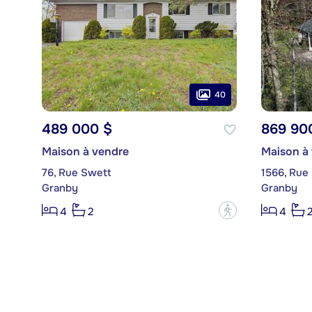
40
489 000 $
869 90
Maison à vendre
Maison à
76, Rue Swett
1566, Rue
Granby
Granby
?
4
2
4