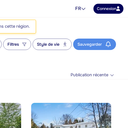
FR
Connexion
ns cette région.
Filtres
Style de vie
Sauvegarder
Publication récente