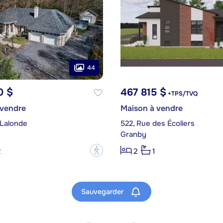
44
0 $
467 815 $
+TPS/TVQ
 vendre
Maison à vendre
 Lalonde
522, Rue des Écoliers
Granby
?
2
2
1
Sauvegarder