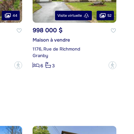
44
52
Visite virtuelle
998 000 $
Maison à vendre
1176, Rue de Richmond
Granby
?
?
6
3