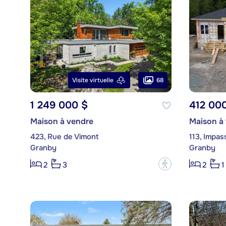
68
Visite virtuelle
1 249 000 $
412 00
Maison à vendre
Maison à
423, Rue de Vimont
113, Impas
Granby
Granby
?
2
3
2
1