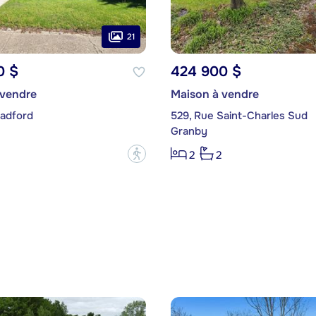
21
0 $
424 900 $
 vendre
Maison à vendre
radford
529, Rue Saint-Charles Sud
Granby
?
2
2