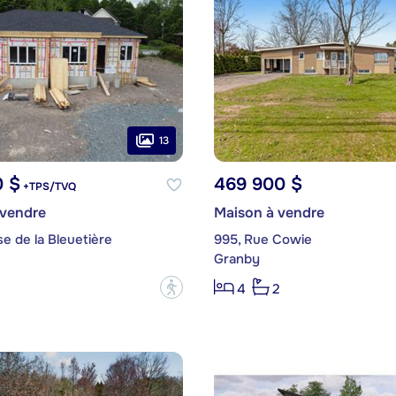
13
0 $
469 900 $
+TPS/TVQ
 vendre
Maison à vendre
se de la Bleuetière
995, Rue Cowie
Granby
?
4
2