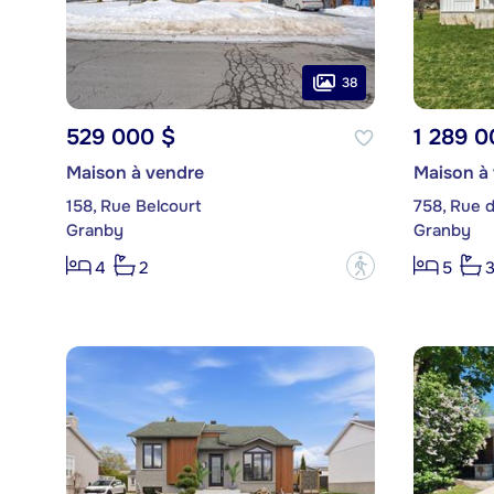
38
529 000 $
1 289 0
Maison à vendre
Maison à
158, Rue Belcourt
758, Rue 
Granby
Granby
?
4
2
5