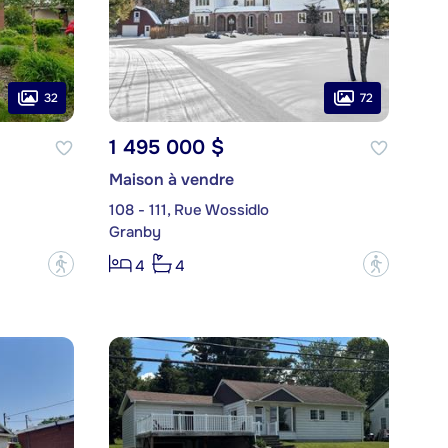
32
72
1 495 000 $
Maison à vendre
108 - 111, Rue Wossidlo
Granby
?
?
4
4