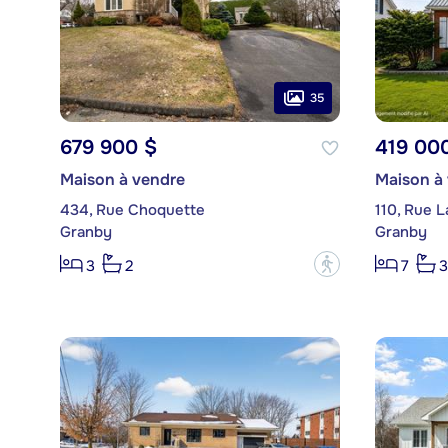
35
679 900 $
419 00
Maison à vendre
Maison à
434, Rue Choquette
110, Rue L
Granby
Granby
?
3
2
7
3