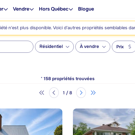
er
Vendre
Hors Québec
Blogue
été n'est plus disponible. Voici d'autres propriétés semblables da
Résidentiel
À vendre
Prix
*
158
propriétés trouvées
1 / 8