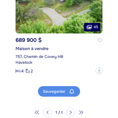
45
689 900 $
Maison à vendre
757, Chemin de Covey Hill
Havelock
4
2
?
Sauvegarder
1 / 1