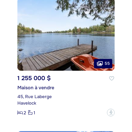
55
1 255 000 $
Maison à vendre
45, Rue Laberge
Havelock
2
1
?