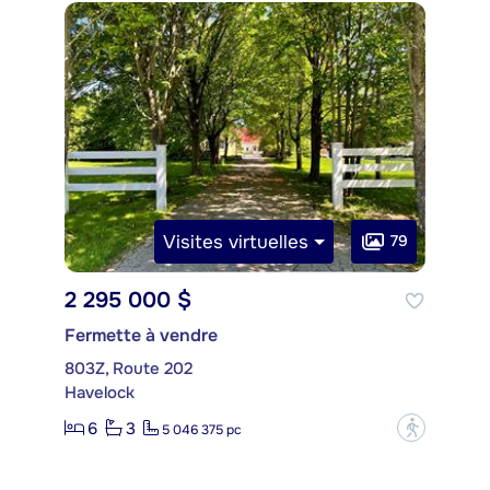
Visites virtuelles
79
2 295 000 $
Fermette à vendre
803Z, Route 202
Havelock
6
3
?
5 046 375 pc