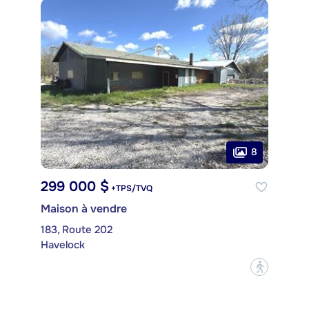
8
299 000 $
+TPS/TVQ
Maison à vendre
183, Route 202
Havelock
?