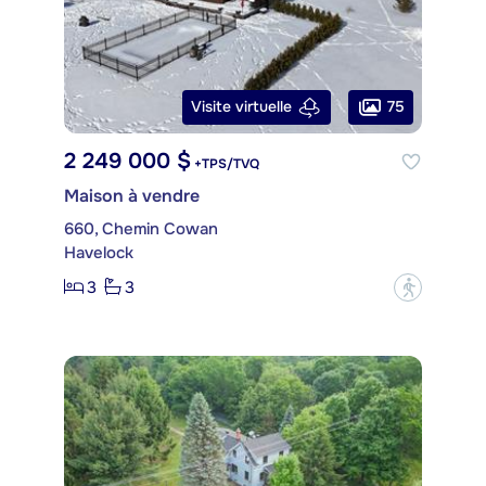
75
Visite virtuelle
2 249 000 $
+TPS/TVQ
Maison à vendre
660, Chemin Cowan
Havelock
3
3
?