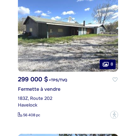
8
299 000 $
+TPS/TVQ
Fermette à vendre
183Z, Route 202
Havelock
?
56 408 pc