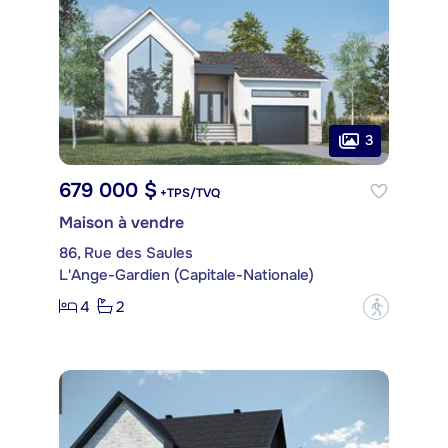
3
679 000 $
+TPS/TVQ
Maison à vendre
86, Rue des Saules
L'Ange-Gardien (Capitale-Nationale)
4
2
?