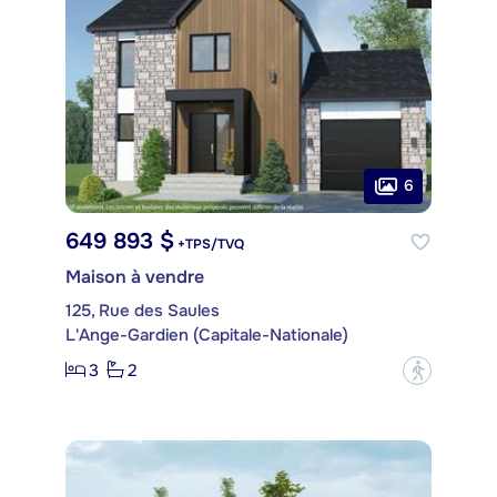
6
649 893 $
+TPS/TVQ
Maison à vendre
125, Rue des Saules
L'Ange-Gardien (Capitale-Nationale)
3
2
?