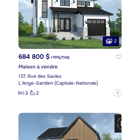
2
684 800 $
+TPS/TVQ
Maison à vendre
137, Rue des Saules
L'Ange-Gardien (Capitale-Nationale)
3
2
?