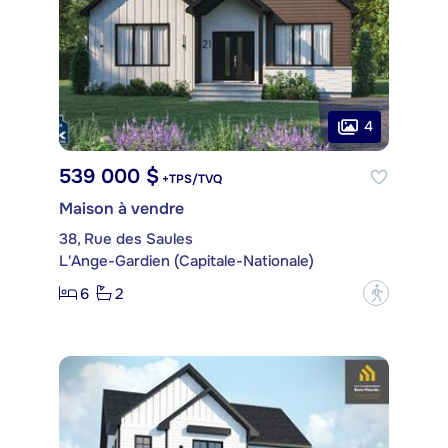
4
539 000 $
+TPS/TVQ
Maison à vendre
38, Rue des Saules
L'Ange-Gardien (Capitale-Nationale)
6
2
?