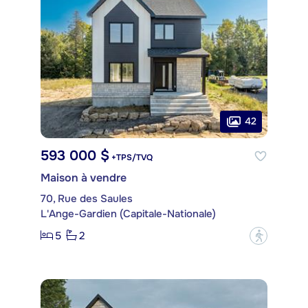
42
593 000 $
+TPS/TVQ
Maison à vendre
70, Rue des Saules
L'Ange-Gardien (Capitale-Nationale)
5
2
?