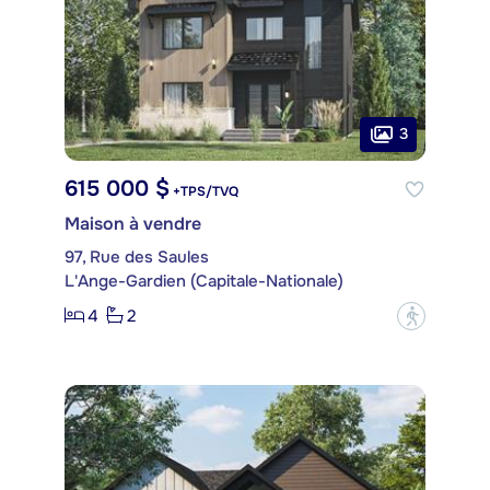
3
615 000 $
+TPS/TVQ
Maison à vendre
97, Rue des Saules
L'Ange-Gardien (Capitale-Nationale)
4
2
?