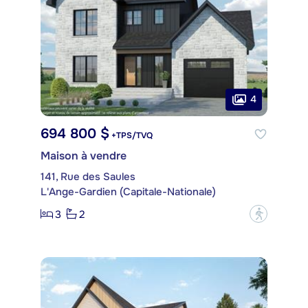
4
694 800 $
+TPS/TVQ
Maison à vendre
141, Rue des Saules
L'Ange-Gardien (Capitale-Nationale)
3
2
?