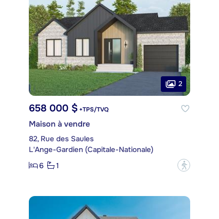
2
658 000 $
+TPS/TVQ
Maison à vendre
82, Rue des Saules
L'Ange-Gardien (Capitale-Nationale)
6
1
?