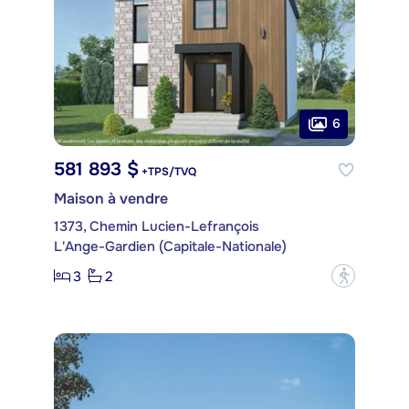
6
581 893 $
+TPS/TVQ
Maison à vendre
1373, Chemin Lucien-Lefrançois
L'Ange-Gardien (Capitale-Nationale)
3
2
?