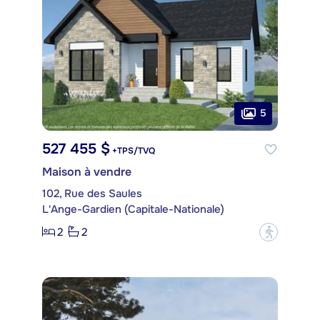
5
527 455 $
+TPS/TVQ
Maison à vendre
102, Rue des Saules
L'Ange-Gardien (Capitale-Nationale)
2
2
?