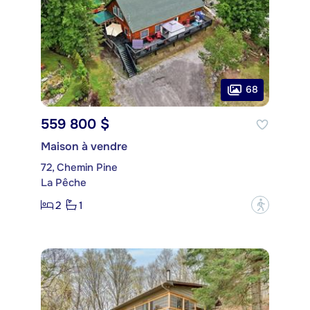
68
559 800 $
Maison à vendre
72, Chemin Pine
La Pêche
2
1
?