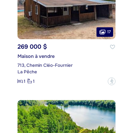
17
269 000 $
Maison à vendre
713, Chemin Cléo-Fournier
La Pêche
1
1
?