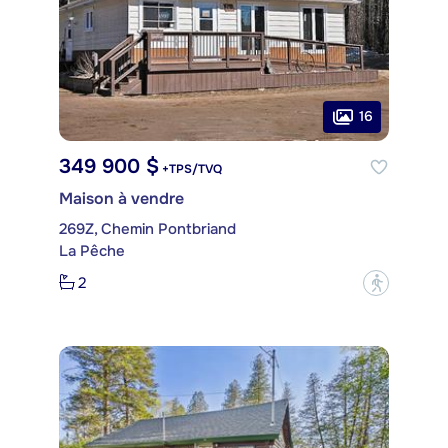
16
349 900 $
+TPS/TVQ
Maison à vendre
269Z, Chemin Pontbriand
La Pêche
2
?