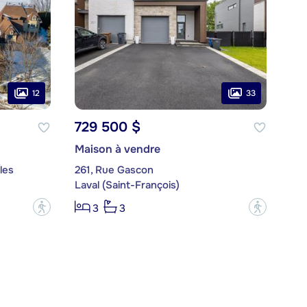
12
33
729 500 $
Maison à vendre
les
261, Rue Gascon
Laval (Saint-François)
?
?
3
3