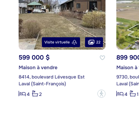
22
Visite virtuelle
599 000 $
899 90
Maison à vendre
Maison à
8414, boulevard Lévesque Est
9730, boul
Laval (Saint-François)
Laval (Sai
?
4
2
4
1