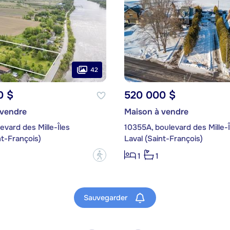
42
0 $
520 000 $
 vendre
Maison à vendre
evard des Mille-Îles
10355A, boulevard des Mille-Î
nt-François)
Laval (Saint-François)
?
1
1
Sauvegarder