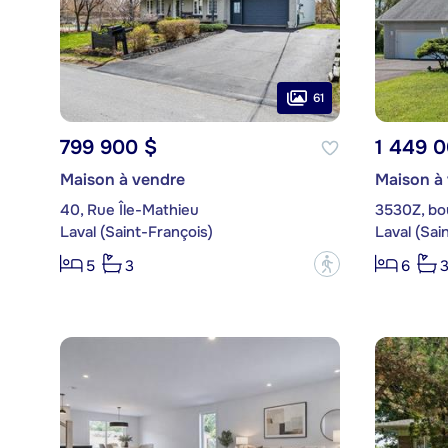
61
799 900 $
1 449 
Maison à vendre
Maison à
40, Rue Île-Mathieu
3530Z, bou
Laval (Saint-François)
Laval (Sai
?
5
3
6