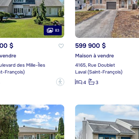
83
000 $
599 900 $
 vendre
Maison à vendre
levard des Mille-Îles
4165, Rue Doublet
nt-François)
Laval (Saint-François)
?
3
4
3