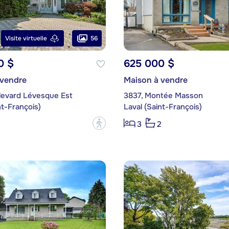
56
Visite virtuelle
0 $
625 000 $
 vendre
Maison à vendre
levard Lévesque Est
3837, Montée Masson
nt-François)
Laval (Saint-François)
?
3
2