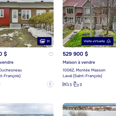
31
Visite virtuelle
0 $
529 900 $
 vendre
Maison à vendre
 Duchesneau
1006Z, Montée Masson
nt-François)
Laval (Saint-François)
?
2
3
3