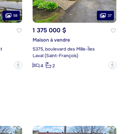
58
37
1 375 000 $
Maison à vendre
t
5375, boulevard des Mille-Îles
Laval (Saint-François)
?
?
4
2