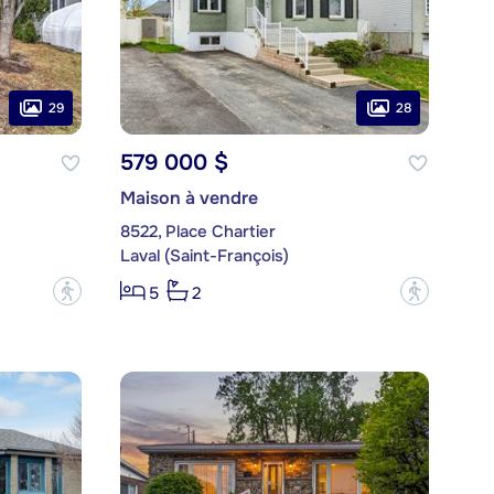
29
28
579 000 $
Maison à vendre
8522, Place Chartier
Laval (Saint-François)
?
?
5
2