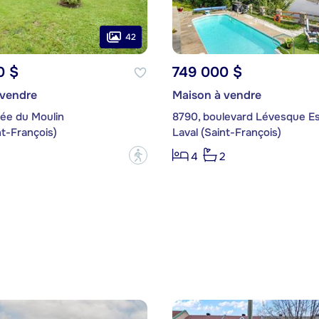
42
0 $
749 000 $
 vendre
Maison à vendre
ée du Moulin
8790, boulevard Lévesque Es
nt-François)
Laval (Saint-François)
?
4
2