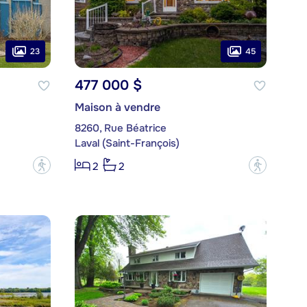
23
45
477 000 $
Maison à vendre
8260, Rue Béatrice
Laval (Saint-François)
?
?
2
2