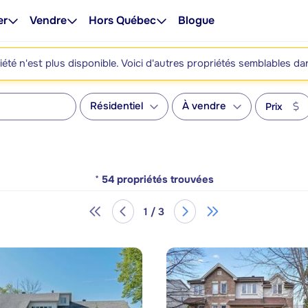
er
Vendre
Hors Québec
Blogue
été n'est plus disponible. Voici d'autres propriétés semblables da
Résidentiel
À vendre
Prix
*
54
propriétés trouvées
1 / 3