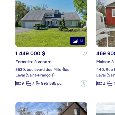
82
1 449 000 $
469 90
Fermette à vendre
Maison à
3530, boulevard des Mille-Îles
440, Rue
Laval (Saint-François)
Laval (Sai
995 585 pc
?
6
3
4