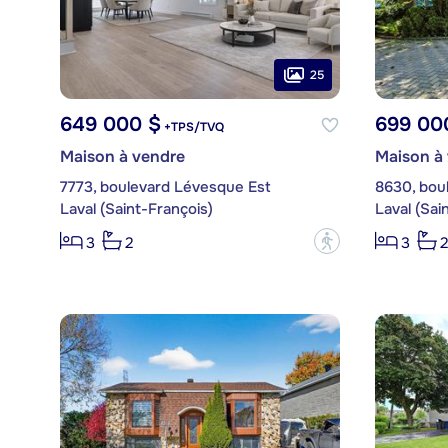
25
649 000 $
699 00
+TPS/TVQ
Maison à vendre
Maison à
7773, boulevard Lévesque Est
8630, bou
Laval (Saint-François)
Laval (Sai
?
3
2
3
2