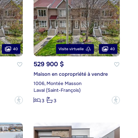
40
40
Visite virtuelle
529 900 $
Maison en copropriété à vendre
1006, Montée Masson
Laval (Saint-François)
?
?
3
3