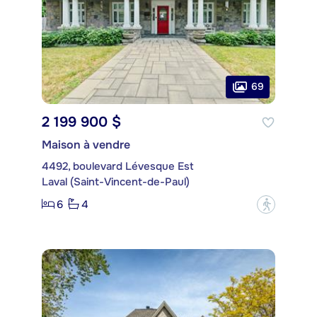
69
2 199 900 $
Maison à vendre
4492, boulevard Lévesque Est
Laval (Saint-Vincent-de-Paul)
6
4
?