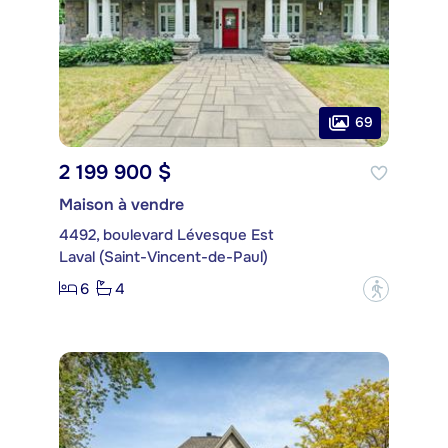
69
2 199 900 $
Maison à vendre
4492, boulevard Lévesque Est
Laval (Saint-Vincent-de-Paul)
6
4
?