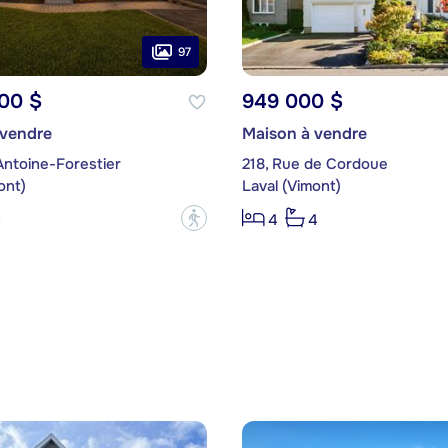
97
00 $
949 000 $
 vendre
Maison à vendre
Antoine-Forestier
218, Rue de Cordoue
ont)
Laval (Vimont)
?
3
4
4