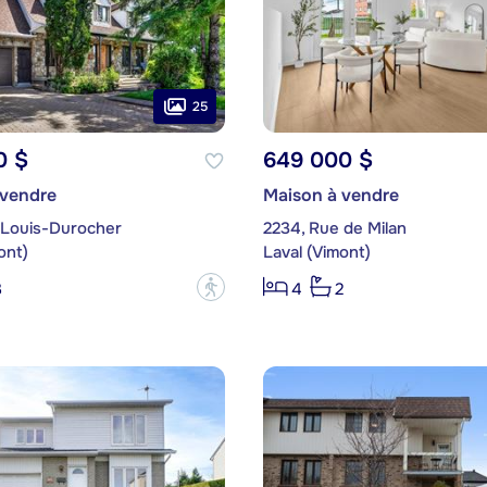
25
0 $
649 000 $
 vendre
Maison à vendre
 Louis-Durocher
2234, Rue de Milan
ont)
Laval (Vimont)
?
3
4
2