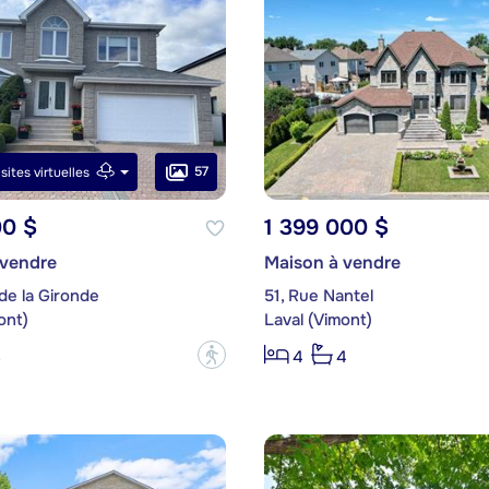
57
isites virtuelles
00 $
1 399 000 $
 vendre
Maison à vendre
de la Gironde
51, Rue Nantel
ont)
Laval (Vimont)
?
3
4
4