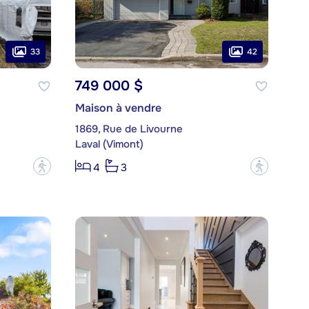
33
42
749 000 $
Maison à vendre
1869, Rue de Livourne
Laval (Vimont)
?
?
4
3