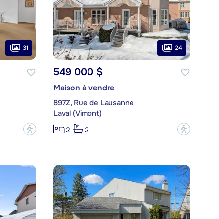
31
24
549 000 $
Maison à vendre
897Z, Rue de Lausanne
Laval (Vimont)
?
?
2
2