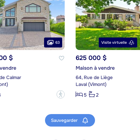
63
Visite virtuelle
00 $
625 000 $
 vendre
Maison à vendre
 de Calmar
64, Rue de Liège
ont)
Laval (Vimont)
?
4
5
2
Sauvegarder