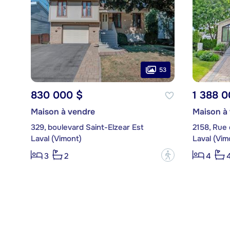
53
830 000 $
1 388 0
Maison à vendre
Maison à
329, boulevard Saint-Elzear Est
2158, Rue
Laval (Vimont)
Laval (Vim
?
3
2
4