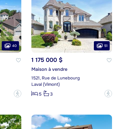
40
51
1 175 000 $
Maison à vendre
1521, Rue de Lunebourg
Laval (Vimont)
?
?
5
3