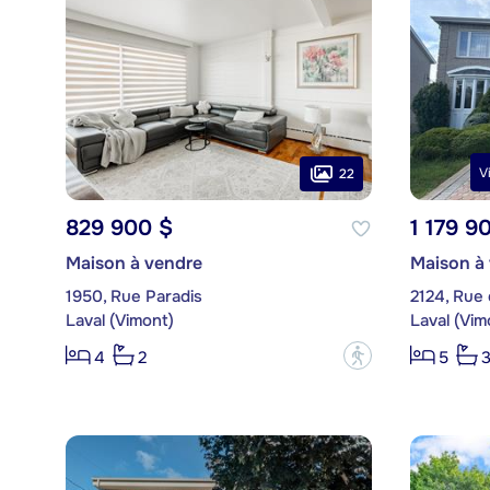
V
22
829 900 $
1 179 9
Maison à vendre
Maison à
1950, Rue Paradis
2124, Rue 
Laval (Vimont)
Laval (Vim
?
4
2
5