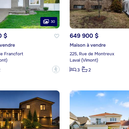
30
0 $
649 900 $
 vendre
Maison à vendre
e Francfort
225, Rue de Montreux
ont)
Laval (Vimont)
?
2
3
2