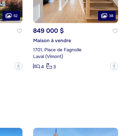
52
38
849 000 $
Maison à vendre
1701, Place de Fagnolle
Laval (Vimont)
?
?
4
3