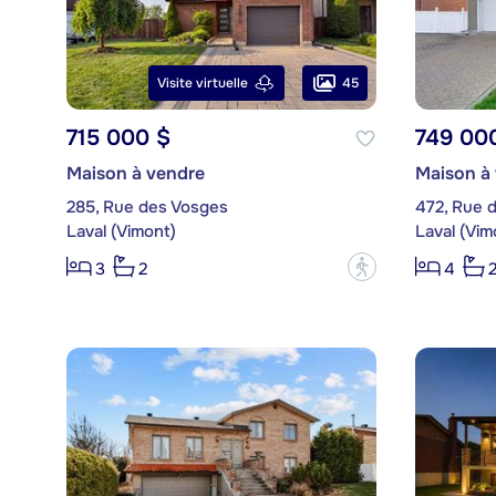
45
Visite virtuelle
715 000 $
749 00
Maison à vendre
Maison à
285, Rue des Vosges
472, Rue d
Laval (Vimont)
Laval (Vim
?
3
2
4