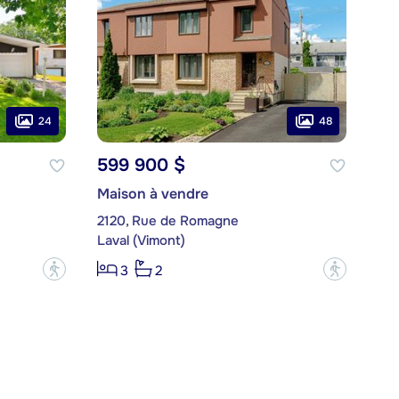
24
48
599 900 $
Maison à vendre
2120, Rue de Romagne
Laval (Vimont)
?
?
3
2