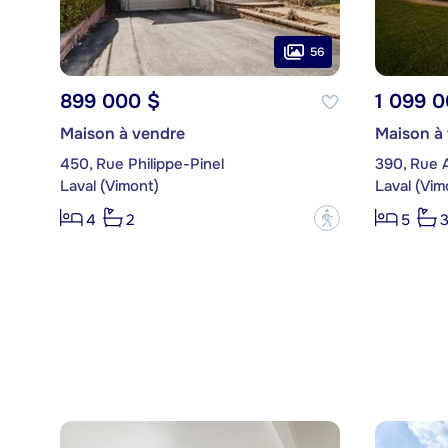
56
899 000 $
1 099 0
Maison à vendre
Maison à
450, Rue Philippe-Pinel
390, Rue 
Laval (Vimont)
Laval (Vim
?
4
2
5